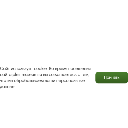
Вконтакте
rutube
Одноклассники
YouTube
Трипадвизор
Посетителям
О музее-заповеднике
Пленэр "Зелёный шум"
Проект Арт-поводОК Плёс
Рекомендации по правилам личной безопасности
Сайт использует cookie. Во время посещения
Турфирмам
Документы
Застройщикам
сайта ples-museum.ru вы соглашаетесь с тем,
Принять
что мы обрабатываем ваши персональные
Антикоррупционная деятельность
данные.
Результаты независимой оценки качества
Бесплатная юридическая помощь
Правила посещения экспозиций и выставок