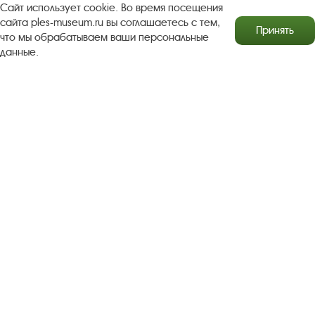
Сайт использует cookie. Во время посещения
Бесплатная юридическая помощь
сайта ples-museum.ru вы соглашаетесь с тем,
Принять
что мы обрабатываем ваши персональные
Правила посещения экспозиций и выставок
данные.
Copyright © http://www.plyos.org
Плесский государственный
историко-архитектурный и художественный
музей‑заповедник.
Использование и копирование
информации запрещено.
Адрес: Плес, Соборная гора, 1. Тел.: +7 (49339) 4-34-90
Пользовательское соглашение
Политика конфиденциальности
2016–2026 Плесский государственный историко-
архитектурный и художественный музей-заповедник