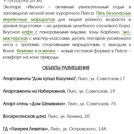
+7(920)394-20-80
Экопарк «Иволга» – активный увлекательный отдых в
заповедной лесной зоне курортного Плёса.
Пять безопасных
верёвочных маршрутов
для людей разного возраста и
уровня подготовки – на деревьях целебного соснового бора.
Вкусное
кафе
с панорамными видами, зоны барбекю,
эко-
мастерская
с мастер-классами, десять гектаров ухоженного
леса с тропами, спортивными маршрутами, с выходом к
Волге.
Кемпинг
и
глэмпинг
– новый гостевой формат в Плёсе –
комфорт на лоно природы.
ОБЪЕКТЫ РАЗМЕЩЕНИЯ
Апартаменты "Дом купца Калугина",
Плёс, ул. Советская,17
Апартаменты на Набережной,
Плёс, ул. Советская, 19
Апарт-отель «Дом Шемякина»
, Плёс, ул. Советская, 75
Воскресенская дача
,
Плёс, ул. Ленина, 20
ГД «Галерея Левитан»,
Плёс, ул. Островского, 14А