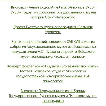
Выставка «Ленинградский пейзаж. Живопись 1950-
1980-х годов» из собрания Государственного музея
истории Санкт-Петербурга
Проект Плёсского музея-заповедника «Большая
трапеза»
Западноевропейский натюрморт XVII-XVIII веков из
собрания Государственного музея изобразительных
искусств имени А.С. Пушкина в проекте Плёсского
музея-заповедника «Большая трапеза»
Концерт фортепианной музыки «Его величество рояль».
Матвей Завизенов, студент Московской
государственной консерватории имени П. И.
Чайковского
Выставка «Передвижники» из собрания
Государственного Русского музея и Плёсского музея-
заповедника