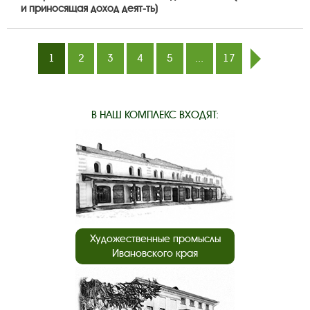
и приносящая доход деят-ть)
1
2
3
4
5
...
17
след.
В НАШ КОМПЛЕКС ВХОДЯТ:
Художественные промыслы
Ивановского края