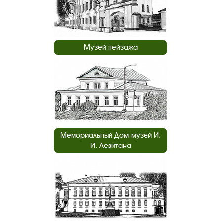
Музей пейзажа
Мемориальный Дом-музей И.
И. Левитана