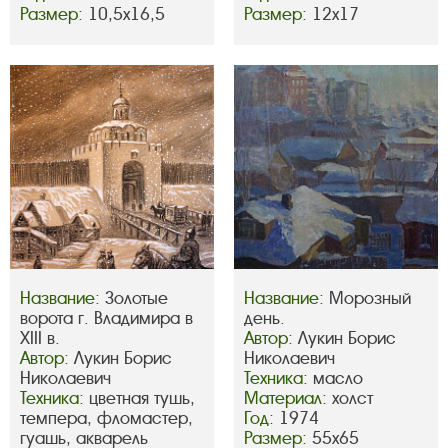
Размер:
10,5х16,5
Размер:
12х17
Название:
Золотые
Название:
Морозный
ворота г. Владимира в
день.
XIII в.
Автор:
Лукин Борис
Автор:
Лукин Борис
Николаевич
Николаевич
Техника:
масло
Техника:
цветная тушь,
Материал:
холст
темпера, фломастер,
Год:
1974
гуашь, акварель
Размер:
55х65