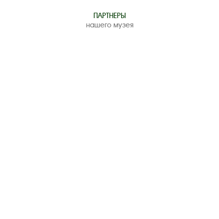
ПАРТНЕРЫ
нашего музея
Следите за новостями в соцсетях:
Вконтакте
rutube
Одноклассники
YouTube
Трипадвизор