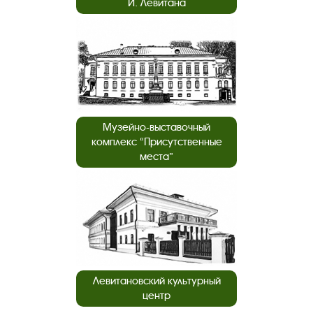
И. Левитана
Музейно-выставочный
комплекс “Присутственные
места”
Левитановский культурный
центр