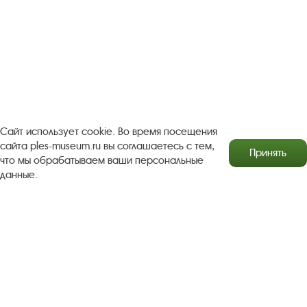
Посетителям
О музее-заповеднике
Пленэр "Зелёный шум"
Проект Арт-поводОК Плёс
Рекомендации по правилам личной безопасности
Турфирмам
Документы
Застройщикам
Антикоррупционная деятельность
Сайт использует cookie. Во время посещения
сайта ples-museum.ru вы соглашаетесь с тем,
Принять
Результаты независимой оценки качества
что мы обрабатываем ваши персональные
данные.
Бесплатная юридическая помощь
Правила посещения экспозиций и выставок
Copyright © http://www.plyos.org
Плесский государственный
историко-архитектурный и художественный
музей‑заповедник.
Использование и копирование
информации запрещено.