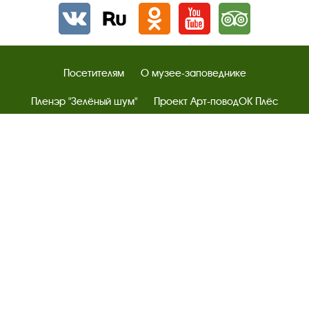
Вконтакте
rutube
Одноклассники
YouTube
Трипадвизор
Посетителям
О музее-заповеднике
Пленэр "Зелёный шум"
Проект Арт-поводОК Плёс
Рекомендации по правилам личной безопасности
Турфирмам
Документы
Застройщикам
Антикоррупционная деятельность
Результаты независимой оценки качества
Бесплатная юридическая помощь
Правила посещения экспозиций и выставок
Copyright © http://www.plyos.org
Плесский государственный