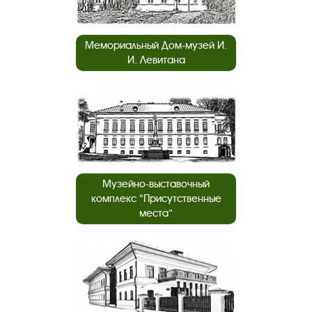
Мемориальный Дом-музей И.
И. Левитана
Музейно-выставочный
комплекс “Присутственные
места”