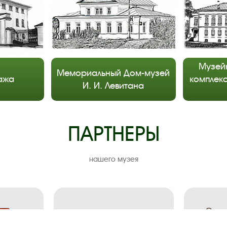
Музей
Мемориальный Дом-музей
ажа
комплекс
И. И. Левитана
ПАРТНЕРЫ
нашего музея