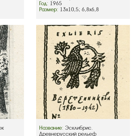
Год:
1965
Размер:
13х10,5; 6,8х6,8
ок
Название:
Эсклибрис.
Древнерусский рельеф