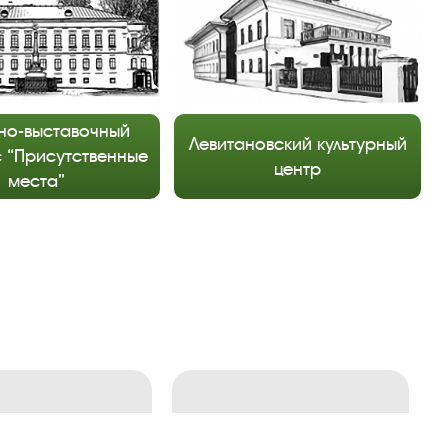
но-выставочный
Левитановский культурный
 “Присутственные
центр
места”