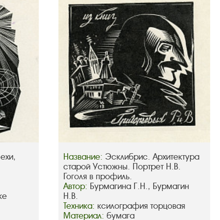
ехи,
Название:
Эсклибрис. Архитектура
старой Устюжны. Портрет Н.В.
Гоголя в профиль.
Автор:
Бурмагина Г.Н., Бурмагин
ке
Н.В.
Техника:
ксилография торцовая
Материал:
бумага