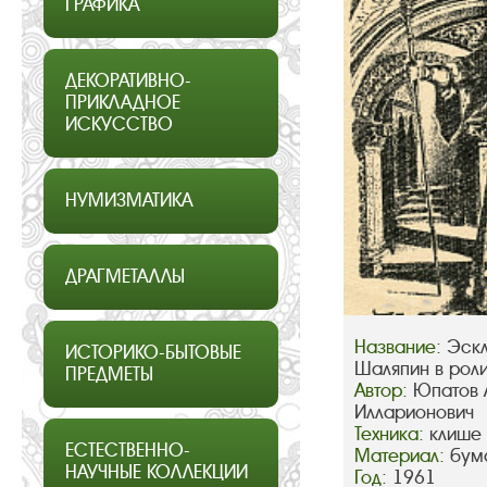
ГРАФИКА
ДЕКОРАТИВНО-
ПРИКЛАДНОЕ
ИСКУССТВО
НУМИЗМАТИКА
ДРАГМЕТАЛЛЫ
Название:
Эскл
ИСТОРИКО-БЫТОВЫЕ
Шаляпин в рол
ПРЕДМЕТЫ
Автор:
Юпатов 
Илларионович
Техника:
клише
ЕСТЕСТВЕННО-
Материал:
бум
НАУЧНЫЕ КОЛЛЕКЦИИ
Год:
1961