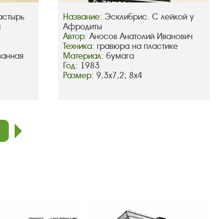
астырь
Название:
Эсклибрис. С лейкой у
а
Афродиты
Автор:
Аносов Анатолий Иванович
Техника:
гравюра на пластике
ванная
Материал:
бумага
Год:
1983
Размер:
9,3х7,2; 8х4
след.