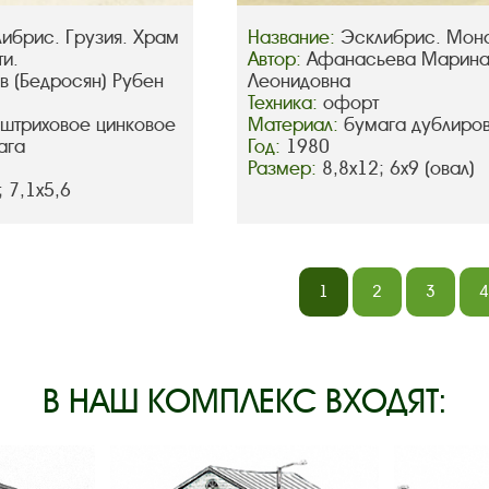
ибрис. Грузия. Храм
Название:
Эсклибрис. Мон
и.
Автор:
Афанасьева Марин
в (Бедросян) Рубен
Леонидовна
Техника:
офорт
 штриховое цинковое
Материал:
бумага дублиро
ага
Год:
1980
Размер:
8,8х12; 6х9 (овал)
; 7,1х5,6
1
2
3
4
В НАШ КОМПЛЕКС ВХОДЯТ: