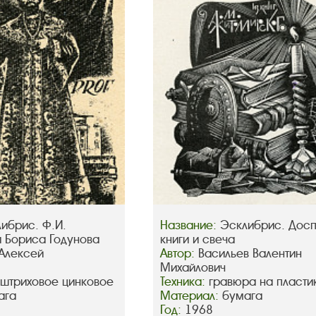
ибрис. Ф.И.
Название:
Эсклибрис. Досп
и Бориса Годунова
книги и свеча
Алексей
Автор:
Васильев Валентин
Михайлович
 штриховое цинковое
Техника:
гравюра на пласти
ага
Материал:
бумага
Год:
1968