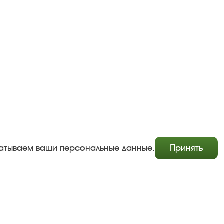
абатываем ваши персональные данные.
Принять
Copyright © http://www.plyos.org
Плесский государственный историко-архитектурный и
художественный музей‑заповедник.
Использование и копирование информации запрещено.
Адрес: Плес, Соборная гора, 1. Тел.: +7 (49339) 4-34-90