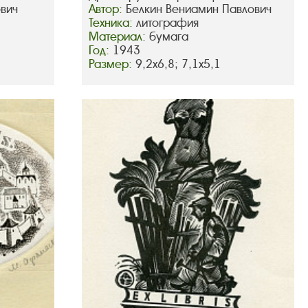
вич
Автор:
Белкин Вениамин Павлович
Техника:
литография
Материал:
бумага
Год:
1943
Размер:
9,2х6,8; 7,1х5,1