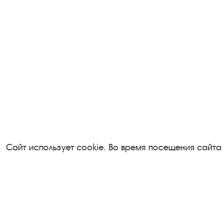
Сайт использует cookie. Во время посещения сайта
Посетителям
Турфирмам
О музее-заповеднике
Документы
Пленэр "Зелёный шум"
Застройщика
Проект Арт-поводОК Плёс
Антикоррупци
Рекомендации по правилам
деятельность