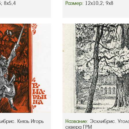
3; 8х5,4
Размер:
12х10,2; 9х8
ибрис. Князь Игорь
Название:
Эсклибрис. Угол
сквера ГРМ