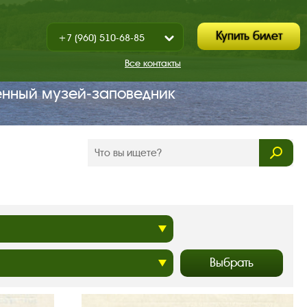
Купить билет
+7 (960) 510-68-85
Показать
+7 (930) 347-67-70
/
Все контакты
Закрыть
енный музей‑заповедник
Выбрать