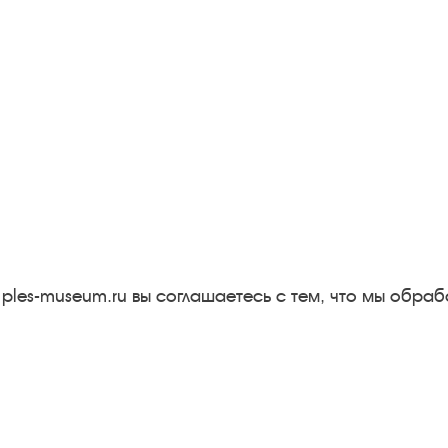
Следите за новостями в соцсетях:
Вконтакте
rutube
Одноклассники
YouTube
Трипадвизор
 ples-museum.ru вы соглашаетесь с тем, что мы обр
Результаты независимой
оценки качества
м
Бесплатная юридическая
онная
помощь
Правила посещения