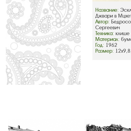
Название:
Эскл
Джвари в Мцхет
Автор:
Бедросо
Сергеевич
Техника:
клише
Материал:
бум
Год:
1962
Размер:
12х9,8