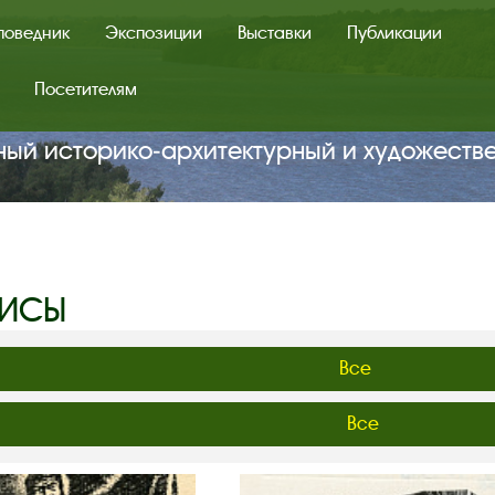
поведник
Экспозиции
Выставки
Публикации
Посетителям
ный историко‑архитектурный и художеств
РИСЫ