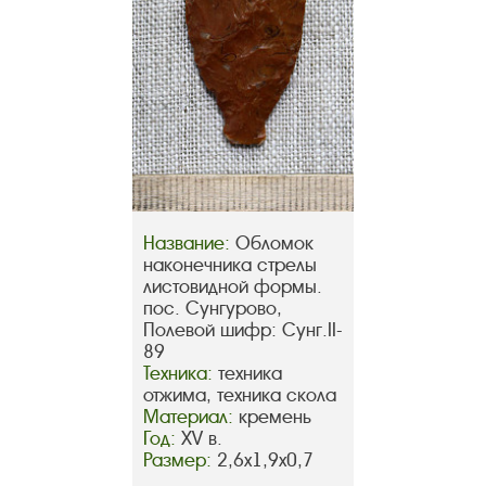
Название:
Обломок
наконечника стрелы
листовидной формы.
пос. Сунгурово,
Полевой шифр: Сунг.II-
89
Техника:
техника
отжима, техника скола
Материал:
кремень
Год:
ХV в.
Размер:
2,6х1,9х0,7