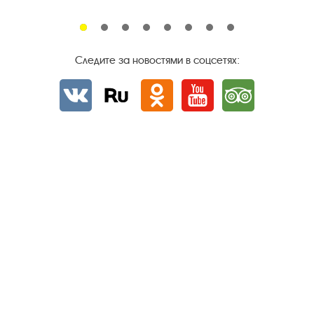
Следите за новостями в соцсетях:
Вконтакте
rutube
Одноклассники
YouTube
Трипадвизор
Посетителям
О музее-заповеднике
Пленэр "Зелёный шум"
Проект Арт-поводОК Плёс
Рекомендации по правилам личной безопасности
Турфирмам
Документы
Застройщикам
Антикоррупционная деятельность
Результаты независимой оценки качества