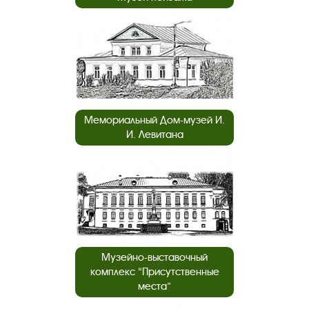
Мемориальный Дом-музей И.
И. Левитана
Музейно-выставочный
комплекс “Присутственные
места”