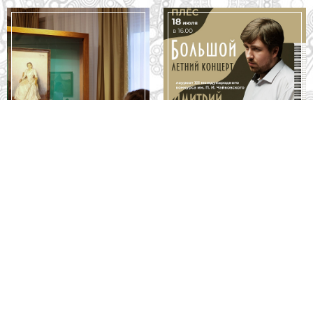
Большой летний концерт:
Акция «День семьи в
Дмитрий Онищенко
музее» 8 июля 2026 г.
(фортепиано)
Подписаться на новости
Следите за новостями в соцсетях:
Вконтакте
rutube
Одноклассники
YouTube
Трипадвизор