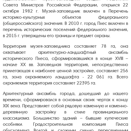
Совета Министров Российской Федерации, открылся 22
октября 1982 г. Музей-заповедник включен в Перечень
историко-культурных объектов федерального
(общероссийского) значения. В 2010 г. город Плес включен в
перечень исторических поселений федерального значения,
в 2015 г. утверждены его границы и предмет охраны.
Территория музея-заповедника составляет 78 га, она
охватывает архитектурно-ландшафтный ансамбль
исторического Плеса, сформировавшийся в конце XVIII –
начале XX вв. Заповедная территория, непосредственно
прилегающая к наиболее ценной застройке, составляет 256
га, зона охраняемого ландшафта - 22 061 га. Всего
охраняемая территория составляет 22395 га.
Архитектурный ансамбль города, дошедший до нашего
времени, сформировался в основных своих чертах к концу
XIX века. Представляет собой рядовую каменную и каменно-
деревянную застройку в стиле провинциального
классицизма. Большинство зданий – бывшие купеческие
особняки. Градостроительная композиция Плеса
обусловлена Волгой и сложным сильно пересеченным