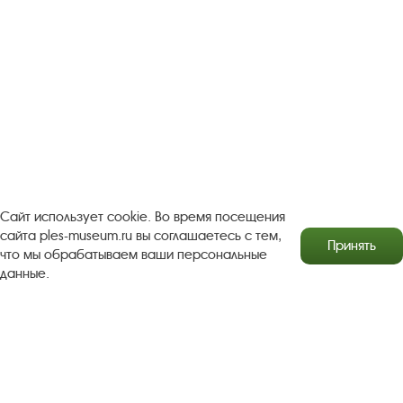
Посетителям
О музее-заповеднике
Пленэр "Зелёный шум"
Проект Арт-поводОК Плёс
Рекомендации по правилам личной безопасности
Турфирмам
Документы
Застройщикам
Сайт использует cookie. Во время посещения
Антикоррупционная деятельность
сайта ples-museum.ru вы соглашаетесь с тем,
Принять
что мы обрабатываем ваши персональные
Результаты независимой оценки качества
данные.
Бесплатная юридическая помощь
Правила посещения экспозиций и выставок
Copyright © http://www.plyos.org
Плесский государственный
историко-архитектурный и художественный