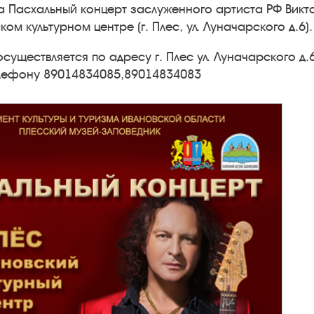
 Пасхальный концерт заслуженного артиста РФ Викто
ком культурном центре (г. Плес, ул. Луначарского д.6)
существляется по адресу г. Плес ул. Луначарского д
лефону 89014834085,89014834083