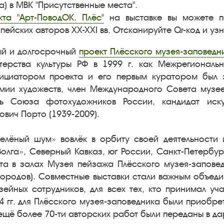
а) в МВК "Присутственные места".
кта "Арт-ПоводОК. Плёс"
на выставке вы можете п
пейских авторов XX-XXI вв. Отсканируйте Qr-код и уз
й и долгосрочный
проект Плёсского музея-заповедн
терства культуры РФ в 1999 г. как Межрегиональ
ициатором проекта и его первым куратором был з
мии художеств, член Международного Совета музее
рь Союза фотохудожников России, кандидат иску
ович Порто (1939-2009).
«Зелёный шум» вовлёк в орбиту своей деятельности
олга», Северный Кавказ, юг России, Санкт-Петербур
та в залах Музея пейзажа Плёсского музея-запове
 городов). Совместные выставки стали важным объед
зейных сотрудников, для всех тех, кто принимал уч
4 гг. для Плёсского музея-заповедника были приобре
щё более 70-ти авторских работ были переданы в да