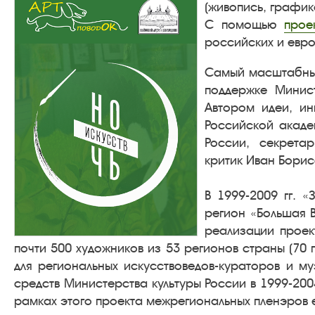
(живопись, график
С помощью
прое
российских и евро
Самый масштабны
поддержке Минис
Автором идеи, ин
Российской акаде
России, секрета
критик Иван Борис
В 1999-2009 гг. 
регион «Большая В
реализации проек
почти 500 художников из 53 регионов страны (70
для региональных искусствоведов-кураторов и му
средств Министерства культуры России в 1999-200
рамках этого проекта межрегиональных пленэров е