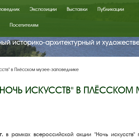
поведник
Экспозиции
Выставки
Публикации
Посетителям
ный историко‑архитектурный и художеств
усств" в Плёсском музее-заповеднике
. "НОЧЬ ИСКУССТВ" В ПЛЁССКОМ
г.
в рамках всероссийской акции "Ночь искусств" 