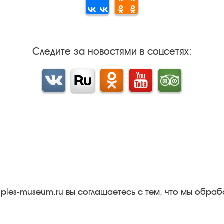
Следите за новостями в соцсетях:
Вконтакте
rutube
Одноклассники
YouTube
Трипадвизор
Результаты независимой
оценки качества
м
Бесплатная юридическая
онная
помощь
Правила посещения
 ples-museum.ru вы соглашаетесь с тем, что мы обр
экспозиций и выставок