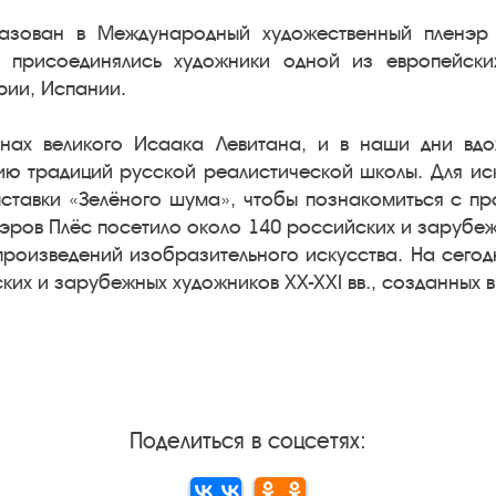
разован в Международный художественный пленэр 
 присоединялись художники одной из европейских
рии, Испании.
тнах великого Исаака Левитана, и в наши дни вд
ию традиций русской реалистической школы. Для иск
ыставки «Зелёного шума», чтобы познакомиться с п
эров Плёс посетило около 140 российских и зарубе
произведений изобразительного искусства. На сегод
ских и зарубежных художников XX-XXI вв., созданных
Поделиться в соцсетях: