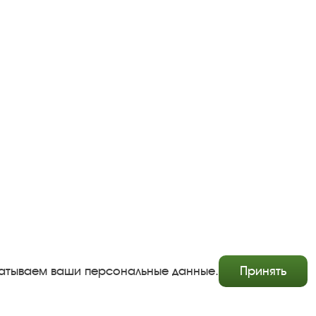
Copyright © http://www.plyos.org
Плесский государственный историко-архитектурный и
художественный музей‑заповедник.
Использование и копирование информации запрещено.
Адрес: Плес, Соборная гора, 1. Тел.: +7 (49339) 4-34-90
абатываем ваши персональные данные.
Принять