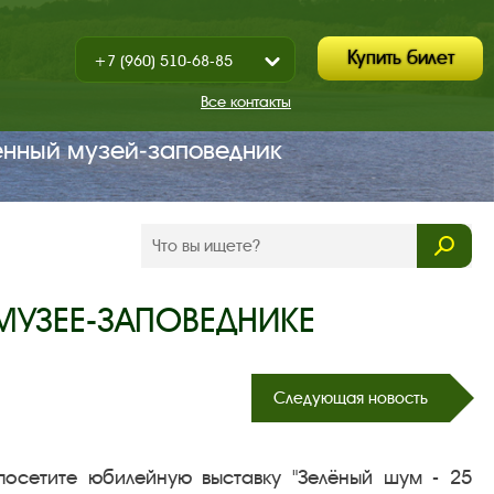
Купить билет
+7 (960) 510-68-85
Показать
+7 (930) 347-67-70
/
Все контакты
Закрыть
енный музей‑заповедник
 МУЗЕЕ-ЗАПОВЕДНИКЕ
Следующая новость
посетите юбилейную выставку "Зелёный шум - 25