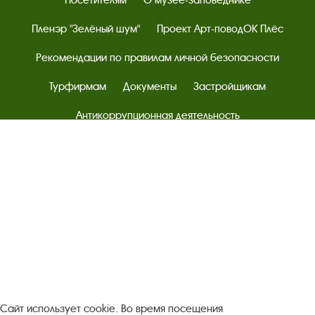
Пленэр "Зелёный шум"
Проект Арт-поводОК Плёс
Рекомендации по правилам личной безопасности
Турфирмам
Документы
Застройщикам
Антикоррупционная деятельность
Результаты независимой оценки качества
Бесплатная юридическая помощь
Правила посещения экспозиций и выставок
Copyright © http://www.plyos.org
Плесский государственный
историко-архитектурный и художественный
музей‑заповедник.
Использование и копирование
информации запрещено.
Адрес: Плес, Соборная гора, 1. Тел.: +7 (49339) 4-34-90
Сайт использует cookie. Во время посещения