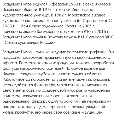
Владимир Нилов родился 5 февраля 1950 г. в селе Хилово в
Псковской области. В 1977 г. окончил Ивановское
художественное училище. В 1982 г. Московское высшее
художественно-промышленное училище (б. Строгановка). С
1985 г. – Член Союза художников России, в 2003 г.
присвоено звание Заслуженного художника РФ, а в 2015 г.
Владимир Нилов получил Золотую медаль В.И. Сурикова ВТОО
«Союза художников России».
Владимир Нилов – один из ведущих российских графиков. Его
искусство продолжает традиционную линию классического
офорта. Богатство тональных градаций, тонкость разработки
фактуры завораживают зрителей. Но самое главное для
Нилова – создание глубокого, выразительного образа.
Работая всегда на основе натурных впечатлений, художник
не уподобляется фотографу, механически копирующему
действительность, но создаёт свой мир, равно узнаваемый
зрителем, привлекающий своей «похожестью», и,
одновременно, фиксирующий глубоко личные переживания
автора, который увидел, пережил и «прожил» увиденный
мотив, пропустил его через своё сознание и душу. Эти