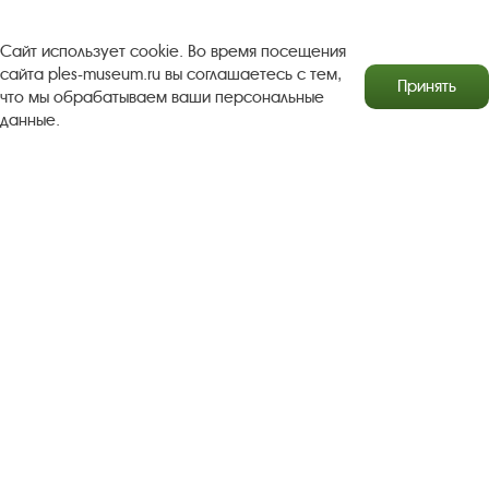
Бесплатная юридическая помощь
Сайт использует cookie. Во время посещения
Правила посещения экспозиций и выставок
сайта ples-museum.ru вы соглашаетесь с тем,
Принять
что мы обрабатываем ваши персональные
Copyright © http://www.plyos.org
Плесский государственный
данные.
историко-архитектурный и художественный
музей‑заповедник.
Использование и копирование
информации запрещено.
Адрес: Плес, Соборная гора, 1. Тел.: +7 (49339) 4-34-90
Пользовательское соглашение
Политика конфиденциальности
2016–2026 Плесский государственный историко-
архитектурный и художественный музей-заповедник