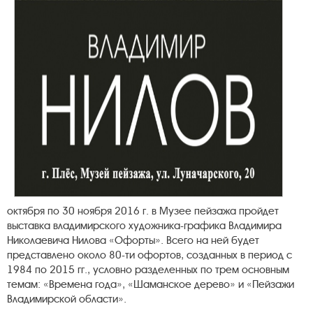
октября по 30 ноября 2016 г. в Музее пейзажа пройдет
выставка владимирского художника-графика Владимира
Николаевича Нилова «Офорты». Всего на ней будет
представлено около 80-ти офортов, созданных в период с
1984 по 2015 гг., условно разделенных по трем основным
темам: «Времена года», «Шаманское дерево» и «Пейзажи
Владимирской области».