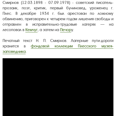
Смирнов (12.03.1898 - 07.09.1978) - советский писатель-
прозаик, поэт, критик, первый буниновед, уроженец г.
Плес. В декабре 1934 г. был арестован по ложному
обвинению, приговорен к четырем годам лишения свободы и
отправлен в исправительно-трудовые лагерях — на
лесоповал в
Кемчуг
, а затем на
Печор
у.
Печатный текст Н. П. Смирнов. Лагерные пути-дороги
хранится в
фондовой коллекции Плесского музея-
заповедника
.