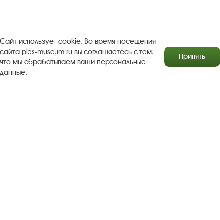
Copyright © http://www.plyos.org
Плесский государственный
историко-архитектурный и художественный
музей‑заповедник.
Использование и копирование
Сайт использует cookie. Во время посещения
сайта ples-museum.ru вы соглашаетесь с тем,
информации запрещено.
Принять
что мы обрабатываем ваши персональные
Адрес: Плес, Соборная гора, 1. Тел.: +7 (49339) 4-34-90
данные.
Пользовательское соглашение
Политика конфиденциальности
2016–2026 Плесский государственный историко-
архитектурный и художественный музей-заповедник
Разработка сайта Софт Навигатор