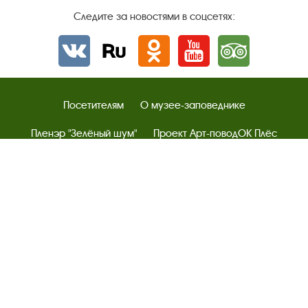
Следите за новостями в соцсетях:
Вконтакте
rutube
Одноклассники
YouTube
Трипадвизор
Посетителям
О музее-заповеднике
Пленэр "Зелёный шум"
Проект Арт-поводОК Плёс
Рекомендации по правилам личной безопасности
Турфирмам
Документы
Застройщикам
Антикоррупционная деятельность
Результаты независимой оценки качества
Бесплатная юридическая помощь
Правила посещения экспозиций и выставок