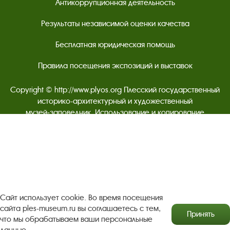
Антикоррупционная деятельность
Результаты независимой оценки качества
Бесплатная юридическая помощь
Правила посещения экспозиций и выставок
Copyright © http://www.plyos.org
Плесский государственный
историко-архитектурный и художественный
музей‑заповедник.
Использование и копирование
информации запрещено.
Адрес: Плес, Соборная гора, 1. Тел.: +7 (49339) 4-34-90
Пользовательское соглашение
Сайт использует cookie. Во время посещения
Политика конфиденциальности
сайта ples-museum.ru вы соглашаетесь с тем,
Принять
что мы обрабатываем ваши персональные