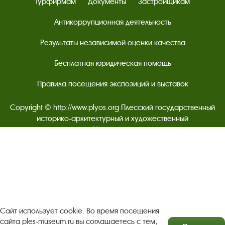
Турфирмам
Документы
Застройщикам
Антикоррупционная деятельность
Результаты независимой оценки качества
Бесплатная юридическая помощь
Правила посещения экспозиций и выставок
Copyright © http://www.plyos.org
Плесский государственный
историко-архитектурный и художественный
музей‑заповедник.
Использование и копирование
информации запрещено.
Адрес: Плес, Соборная гора, 1. Тел.: +7 (49339) 4-34-90
Пользовательское соглашение
Сайт использует cookie. Во время посещения
Политика конфиденциальности
сайта ples-museum.ru вы соглашаетесь с тем,