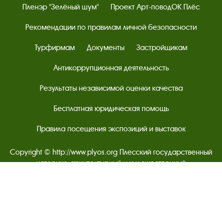
Пленэр "Зелёный шум"
Проект Арт-поводОК Плёс
Рекомендации по правилам личной безопасности
Турфирмам
Документы
Застройщикам
Антикоррупционная деятельность
Результаты независимой оценки качества
Бесплатная юридическая помощь
Правила посещения экспозиций и выставок
Copyright © http://www.plyos.org
Плесский государственный
историко-архитектурный и художественный
музей‑заповедник.
Использование и копирование
информации запрещено.
Адрес: Плес, Соборная гора, 1. Тел.: +7 (49339) 4-34-90