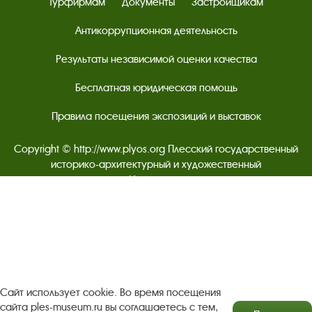
Турфирмам
Документы
Застройщикам
Антикоррупционная деятельность
Результаты независимой оценки качества
Бесплатная юридическая помощь
Правила посещения экспозиций и выставок
Copyright © http://www.plyos.org
Плесский государственный
историко-архитектурный и художественный
музей‑заповедник.
Использование и копирование
информации запрещено.
Адрес: Плес, Соборная гора, 1. Тел.: +7 (49339) 4-34-90
Пользовательское соглашение
Сайт использует cookie. Во время посещения
Политика конфиденциальности
сайта ples-museum.ru вы соглашаетесь с тем,