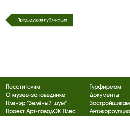
Предыдущая публикация
Посетителям
Турфирмам
О музее-заповеднике
Документы
Пленэр "Зелёный шум"
Застройщика
Проект Арт-поводОК Плёс
Антикоррупци
Рекомендации по правилам
деятельность
личной безопасности