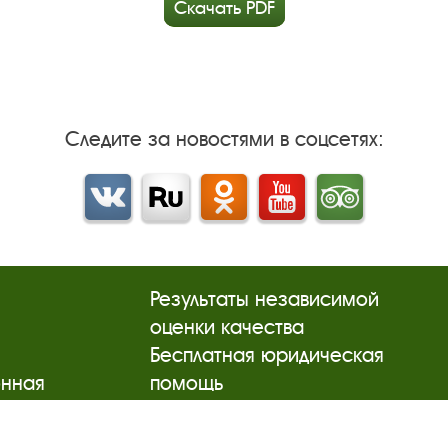
Скачать PDF
Следите за новостями в соцсетях:
Вконтакте
rutube
Одноклассники
YouTube
Трипадвизор
Результаты независимой
оценки качества
м
Бесплатная юридическая
онная
помощь
Правила посещения
экспозиций и выставок