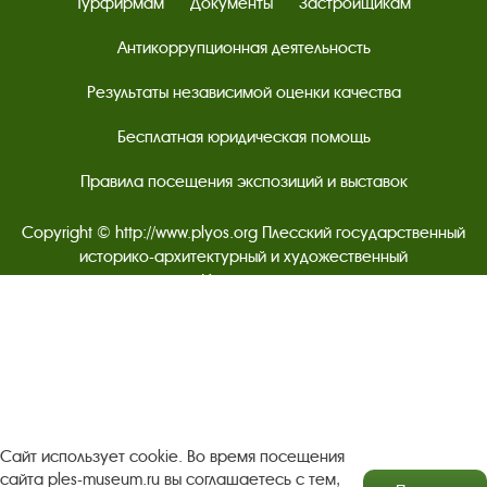
Турфирмам
Документы
Застройщикам
Антикоррупционная деятельность
Результаты независимой оценки качества
Бесплатная юридическая помощь
Правила посещения экспозиций и выставок
Copyright © http://www.plyos.org
Плесский государственный
историко-архитектурный и художественный
музей‑заповедник.
Использование и копирование
информации запрещено.
Адрес: Плес, Соборная гора, 1. Тел.: +7 (49339) 4-34-90
Пользовательское соглашение
Сайт использует cookie. Во время посещения
Политика конфиденциальности
сайта ples-museum.ru вы соглашаетесь с тем,