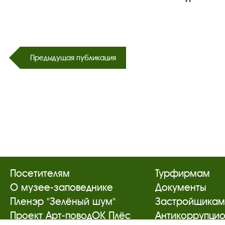
Предыдущая публикация
Посетителям
Турфирмам
О музее-заповеднике
Документы
Пленэр "Зелёный шум"
Застройщика
Проект Арт-поводОК Плёс
Антикоррупци