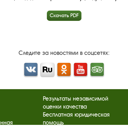
Скачать PDF
Следите за новостями в соцсетях:
Вконтакте
rutube
Одноклассники
YouTube
Трипадвизор
Результаты независимой
оценки качества
м
Бесплатная юридическая
онная
помощь