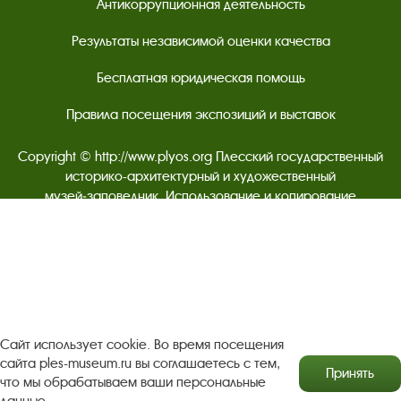
Антикоррупционная деятельность
Результаты независимой оценки качества
Бесплатная юридическая помощь
Правила посещения экспозиций и выставок
Copyright © http://www.plyos.org
Плесский государственный
историко-архитектурный и художественный
музей‑заповедник.
Использование и копирование
информации запрещено.
Адрес: Плес, Соборная гора, 1. Тел.: +7 (49339) 4-34-90
Пользовательское соглашение
Сайт использует cookie. Во время посещения
Политика конфиденциальности
сайта ples-museum.ru вы соглашаетесь с тем,
Принять
что мы обрабатываем ваши персональные