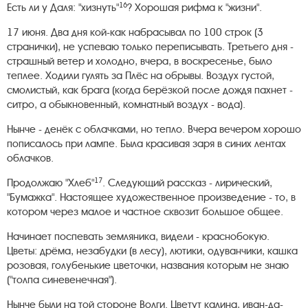
16
Есть ли у Даля: "хизнуть"
? Хорошая рифма к "жизни".
17 июня. Два дня кой-как набрасывал по 100 строк (3
странички), не успеваю только переписывать. Третьего дня -
страшный ветер и холодно, вчера, в воскресенье, было
теплее. Ходили гулять за Плёс на обрывы. Воздух густой,
смолистый, как брага (когда берёзкой после дождя пахнет -
ситро, а обыкновенный, комнатный воздух - вода).
Нынче - денёк с облачками, но тепло. Вчера вечером хорошо
пописалось при лампе. Была красивая заря в синих лентах
облачков.
17
Продолжаю "Хлеб"
. Следующий рассказ - лирический,
"Бумажка". Настоящее художественное произведение - то, в
котором через малое и частное сквозит большое общее.
Начинает поспевать земляника, видели - краснобокую.
Цветы: дрёма, незабудки (в лесу), лютики, одуванчики, кашка
розовая, голубенькие цветочки, названия которым не знаю
("толпа синевенечная").
Нынче были на той стороне Волги. Цветут калина, иван-да-