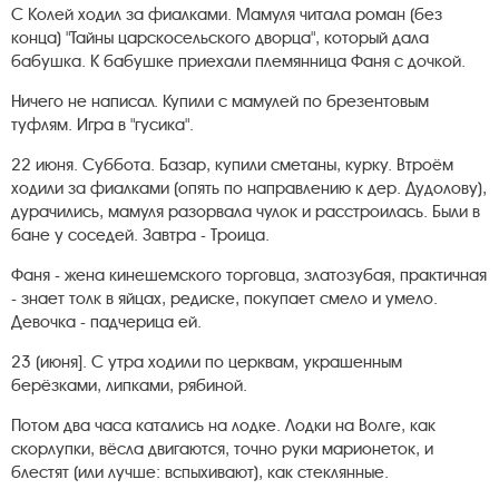
С Колей ходил за фиалками. Мамуля читала роман (без
конца) "Тайны царскосельского дворца", который дала
бабушка. К бабушке приехали племянница Фаня с дочкой.
Ничего не написал. Купили с мамулей по брезентовым
туфлям. Игра в "гусика".
22 июня. Суббота. Базар, купили сметаны, курку. Втроём
ходили за фиалками (опять по направлению к дер. Дудолову),
дурачились, мамуля разорвала чулок и расстроилась. Были в
бане у соседей. Завтра - Троица.
Фаня - жена кинешемского торговца, златозубая, практичная
- знает толк в яйцах, редиске, покупает смело и умело.
Девочка - падчерица ей.
23 (июня]. С утра ходили по церквам, украшенным
берёзками, липками, рябиной.
Потом два часа катались на лодке. Лодки на Волге, как
скорлупки, вёсла двигаются, точно руки марионеток, и
блестят (или лучше: вспыхивают), как стеклянные.