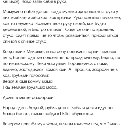
ленился). Надо взять себя в руки.
Мамулино наблюдение: когда мужики здороваются, руки у
них тяжёлые и жёсткие, как крючки. Рукопожатие неуклюже,
как-то неумело. Возьмёт твою руку своей, как будто
деревянной, и быстро отнимет. Садятся они на краешек
стула, сидят прямо, не то чтобы развалиться, прислониться
спиной к спинке стула.
Когда шли к Миловке, навстречу попались парни, человек
пять, босые, одетые совсем не по-праздничному, бедно, не
по-ивановскому. Пели частушки. Поравнялись с нами,
видимо, застыдились, замолчали. А - прошли, заорали не в
лад, грубыми голосами:
Вейся знамя коммунизма
Над землёй трудящих масс...
Дальше мы не разобрали.
Народ здесь бедный, рубль дорог. Бабы и девки идут на
базар босые, только войдя в Плёс, обуваются.
Вечером пришёл муж Фани, пьяным голосом пел, что "вино -