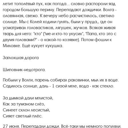
летит тополёвый пух, как погода... словно распороли яад
городом большую перину. Перепадают дождички. Волга -
оловянная, свежо. К вечеру небо расчистилось, светило
солнце. Мы с Колей ходили гулять, были у пруда,, где он
усматривал головастиков, лягушек, жучков. Всякая живая
тварь для него: "кто" ("ме-и кто-то укусил", "Папа, кто это с
двумя головами?" - о какой-то козявке). Потом фошли к
Миловке. Ещё кукует кукушка.
Заглохшая дорога
Шиповник-недотрога.
Побыли у Волги, парень собирал раковинки, мыл их в воде.
Садилось солнце, даль - 1 сизой мгле, вода - как стекло.
За дымкой дали мглистой,
Как за туманом слёз,
Синеет склон лесистый,
Сияет светлый плёс.
27 июня. Перепадали дожди. Всё-таки мы немного погуляли.