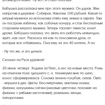
штаны да и нажёг. Ну вот, и стало получше.
Бабушка рассказала мне про этого мужика. Он дурак. Жил
напротив в деревне. Собирал. Накопил 100 рублей. Какой-то
хитрый мужичок из исполкома отвёл ему землю в овраге. Там
он построил избёнку, как собачью конуру, и стал бесплатным
сторожем хитрого мужика. Теперь таскает тяжести, колет
дрова. Бабушка сказала, что звать его работать невыгодно,
жрёт, как скот. Расколол ей как-то полсажени дров, от
которых все отбивались. Она ему за это 40 копеек. А он:
- Ну что же, и это деньги.
Сколько на Руси дураков!
20 июня, четверг. Ходили за Плёс, в лес на новые места. Рожь
на опытном поле здешнего с.-х. техникума мне по шею,
колос сформировался. Солома зелено-голубая, сизая. Овёс
- вершка в два. Цветы: бессмертники, анютины глазки,
фиалки, кукушкины слёзки (лиловые цветочки, похожие на
фиалки, с рябыми листочками), ромашки, хвощи,
папоротники.