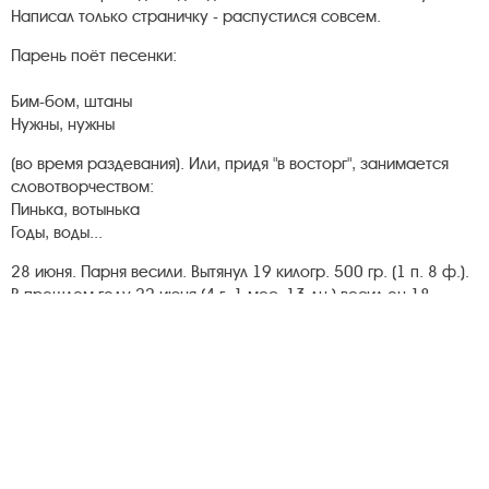
Написал только страничку - распустился совсем.
Парень поёт песенки:
Бим-бом, штаны
Нужны, нужны
(во время раздевания). Или, придя "в восторг", занимается
словотворчеством:
Пинька, вотынька
Годы, воды...
28 июня. Парня весили. Вытянул 19 килогр. 500 гр. (1 п. 8 ф.).
В прошлом году 22 июня (4 г. 1 мес. 13 дн.) весил он 18
килогр. 400 гр. Значит, за год прибыл только на I килогр. 100
гр. (2 3/4) ф.).
Писал. После обеда сходили на кладбище. Земляника почти
поспела. Могилки - в землянике, в шиповнике, в цветах.
Лежат на них круглые, очень правильной формы камешки.
Мамуля вернулась с кладбища расстроенная (я вернулся
раньше): хоронили кого-то из здешнего санатория,