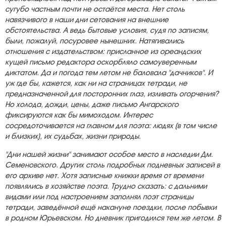
сугубо частным почти не остаётся места. Нет столь
навязчивого в наши дни сетования на внешние
обстоятельства. А ведь бытовые условия, судя по записям,
были, пожалуй, посуровее нынешних. Натягивались
отношения с издательством: присланное из ореандских
кущей письмо редактора оскорбляло самоуверенным
диктатом. Да и погода тем летом не баловала "дачников". И
уж где бы, кажется, как ни на страницах тетради, не
предназначенной для посторонних глаз, изливать огорчения?
Но холода, дожди, цены, даже письмо Ангарского
фиксируются как бы мимоходом. Интерес
сосредоточивается на главном для поэта: людях (в том числе
и близких), их судьбах, жизни природы.
"Дни нашей жизни" занимают особое место в наследии Дм.
Семеновского. Других столь подробных подневных записей в
его архиве нет. Хотя записные книжки время от времени
появлялись в хозяйстве поэта. Трудно сказать: с дальними
видами или под настроением заполнял поэт страницы
тетради, заведённой ещё накануне поездки, после побывки
в родном Юрьевском. Но дневник пригодился тем же летом. В