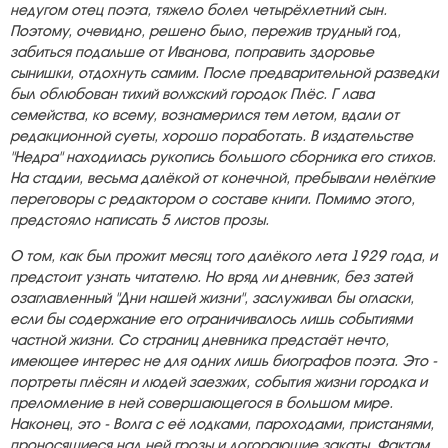
недугом отец поэта, тяжело болел четырёхлетний сын.
Поэтому, очевидно, решено было, пережив трудный год,
забиться подальше от Иванова, поправить здоровье
сынишки, отдохнуть самим. После предварительной разведки
был облюбован тихий волжский городок Плёс. Г лава
семейства, ко всему, вознамерился тем летом, вдали от
редакционной суеты, хорошо поработать. В издательстве
"Недра" находилась рукопись большого сборника его стихов.
На стадии, весьма далёкой от конечной, пребывали нелёгкие
переговоры с редактором о составе книги. Помимо этого,
предстояло написать 5 листов прозы.
О том, как был прожит месяц того далёкого лета 1929 года, и
предстоит узнать читателю. Но вряд ли дневник, без затей
озаглавленный "Дни нашей жизни", заслуживал бы огласки,
если бы содержание его ограничивалось лишь событиями
частной жизни. Со страниц дневника предстаёт нечто,
имеющее интерес не для одних лишь биографов поэта. Это -
портреты плёсян и людей заезжих, события жизни городка и
преломление в ней совершающегося в большом мире.
Наконец, это - Волга с её лодками, пароходами, пристанями,
проносящиеся над ней грозы и догорающие закаты. Фактам