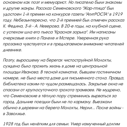
основном как поэт и мемуарист. Но писателю были знакомы
и другие жанры. Рассказ Семеновского "Жар-птица" был
удостоен 1-й премии на конкурсе газеты "АгитРОСТА" в 1919
году. Небезынтересно, что 2-й премией был отмечен рассказ
К. Федина, 3-й - А. Неверова. В 20-е годы, на клубной сцене,
с успехом шла его пьеса "Красная зорька". Им написаны
очерковые книги о Палехе и Мстере. Уверенная рука
прозаика чувствуется и в предлагаемом вниманию читателей
дневнике.
Поэту, выросшему на берегах чистоструйной Молохты,
суждено было прожить жизнь в доме на центральной
площади Иванова. В тесной комнатке, бывшем гостиничном
номере, не было места даже для письменного стола. Правда,
библиотека каким-то чудом размещалась. Закрытые окна не
спасали от круглосуточного грохота трамваев. Не мудрено,
что Семеновские в тёплую пору стремились вырваться за
город. Дальние поездки были не по карману. Выезжали
обычно в деревни на берега Молохты, Нерли... После войны -
в Заволжье.
1928 год был нелёгким для семьи. Умер измученный долгим