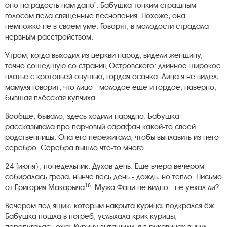
оно на радость нам дано". Бабушка тонким страшным
голосом пела священные песнопения. Похоже, она
немножко не в своём уме. Говорят, в молодости страдала
нервным расстройством.
Утром, когда выходил из церкви народ, видели женщину,
точно сошедшую со страниц Островского: длинное широкое
платье с кротовьей опушью, гордая осанка. Лица я не видел;
мамуля говорит, что лицо - молодое ещё и гордое; наверно,
бывшая плёсская купчиха.
Вообще, бывало, здесь ходили нарядно. Бабушка
рассказывала про парчовый сарафан какой-то своей
родственницы. Она его пережигала, чтобы выплавить из него
серебро. Серебра вышло что-то много.
24 [июня}, понедельник. Духов день. Ещё вчера вечером
собиралась гроза, нынче весь день - дождь, но тепло. Письмо
18
от Григория Макарыча
. Мужа Фани не видно - не уехал ли?
Вечером под ящик, которым накрыта курица, подкрался ёж.
Бабушка пошла в погреб, услыхала крик курицы,