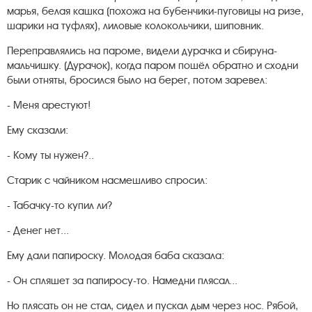
марья, белая кашка (похожа на бубенчики-пуговицы на ризе,
шарики на туфлях), лиловые колокольчики, шиповник.
Переправлялись на пароме, видели дурачка и сбируна-
мальчишку. (Дурачок), когда паром пошёл обратно и сходни
были отняты, бросился было на берег, потом заревел:
- Меня арестуют!
Ему сказали:
- Кому ты нужен?..
Старик с чайником насмешливо спросил:
- Табачку-то купил ли?
- Денег нет...
Ему дали папироску. Молодая баба сказала:
- Он спляшет за папиросу-то. Намедни плясал...
Но плясать он не стал, сидел и пускал дым через нос. Рябой,