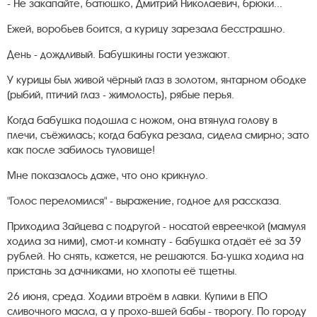
- Не закапайте, батюшко, Дмитрий Николаевич, брюки...
Ежей, воробьев боится, а курицу зарезала бесстрашно.
День - дождливый. Бабушкины гости уезжают.
У курицы был живой чёрный глаз в золотом, янтарном ободке
(рыбий, птичий глаз - жимолость), рябые перья.
Когда бабушка подошла с ножом, она втянула голову в
плечи, съёжилась; когда бабука резала, сидела смирно; зато
как после забилось туловище!
Мне показалось даже, что оно крикнуло.
"Голос переломился" - выражение, годное для рассказа.
Приходила Зайцева с подругой - носатой евреечкой (мамуля
ходила за ними), смот-и комнату - бабушка отдаёт её за 39
рублей. Но снять, кажется, не решаются. Ба-ушка ходила на
пристань за дачниками, но хлопоты её тщетны.
26 июня, среда. Ходили втроём в лавки. Купили в ЕПО
сливочного масла, а у прохо-вшей бабы - творогу. По городу