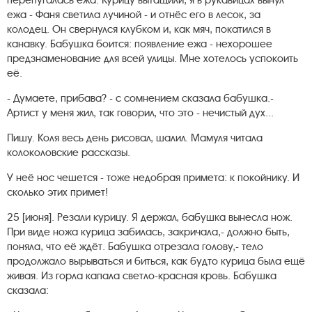
перепугалась ежа. Курицу вытащили, я в рукавицах вынул
ежа - Фаня светила лучиной - и отнёс его в лесок, за
колодец. Он свернулся клубком и, как мяч, покатился в
канавку. Бабушка боится: появление ежа - нехорошее
предзнаменование для всей улицы. Мне хотелось успокоить
её.
- Думаете, прибава? - с сомнением сказала бабушка.-
Артист у меня жил, так говорил, что это - нечистый дух...
Пишу. Коля весь день рисовал, шалил. Мамуля читала
колоколовские рассказы.
У неё нос чешется - тоже недобрая примета: к покойнику. И
сколько этих примет!
25 [июня]. Резали курицу. Я держал, бабушка вынесла нож.
При виде ножа курица забилась, закричала,- должно быть,
поняла, что её ждёт. Бабушка отрезала голову,- тело
продолжало вырываться и биться, как будто курица была ещё
живая. Из горла капала светло-красная кровь. Бабушка
сказала: