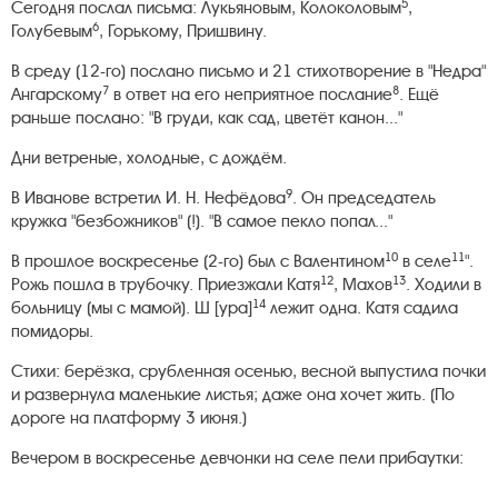
5
Сегодня послал письма: Лукьяновым, Колоколовым
,
6
Голубевым
, Горькому, Пришвину.
В среду (12-го) послано письмо и 21 стихотворение в "Недра"
7
8
Ангарскому
в ответ на его неприятное послание
. Ещё
раньше послано: "В груди, как сад, цветёт канон..."
Дни ветреные, холодные, с дождём.
9
В Иванове встретил И. Н. Нефёдова
. Он председатель
кружка "безбожников" (!). "В самое пекло попал..."
10
11
В прошлое воскресенье (2-го) был с Валентином
в селе
".
12
13
Рожь пошла в трубочку. Приезжали Катя
, Махов
. Ходили в
14
больницу (мы с мамой). Ш [ура]
лежит одна. Катя садила
помидоры.
Стихи: берёзка, срубленная осенью, весной выпустила почки
и развернула маленькие листья; даже она хочет жить. (По
дороге на платформу 3 июня.)
Вечером в воскресенье девчонки на селе пели прибаутки: