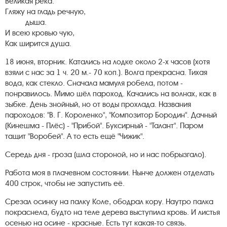
Великая река.
Гляжу на гладь речную,
дыша.
И всею кровью чую,
Как ширится душа.
18 июня, вторник. Катались на лодке около 2-х часов (хотя
взяли с нас за 1 ч. 20 м.- 70 коп.). Волга прекрасна. Тихая
вода, как стекло. Сначала мамуля робела, потом -
понравилось. Мимо шёл пароход. Качались на волнах, как в
зыбке. День знойный, но от воды прохлада. Названия
пароходов: "В. Г. Короленко", "Композитор Бородин". Дачный
(Кинешма - Плёс) - "Прибой". Буксирный - "Талант". Паром
тащит "Воробей". А то есть ещё "Чижик".
Середь дня - гроза (шла стороной, но и нас побрызгало).
Работа моя в плачевном состоянии. Нынче должен отделать
400 строк, чтобы не запустить её.
Срезал осинку на палку Коле, ободрал кору. Наутро палка
покраснела, будто на теле дерева выступила кровь. И листья
осенью на осине - красные. Есть тут какая-то связь.