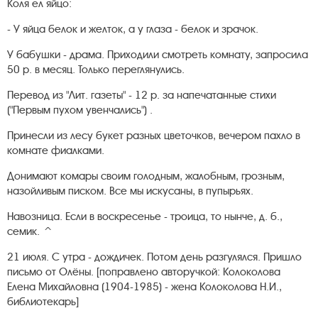
Коля ел яйцо:
- У яйца белок и желток, а у глаза - белок и зрачок.
У бабушки - драма. Приходили смотреть комнату, запросила
50 р. в месяц. Только переглянулись.
Перевод из "Лит. газеты" - 12 р. за напечатанные стихи
("Первым пухом увенчались") .
Принесли из лесу букет разных цветочков, вечером пахло в
комнате фиалками.
Донимают комары своим голодным, жалобным, грозным,
назойливым писком. Все мы искусаны, в пупырьях.
Навозница. Если в воскресенье - троица, то нынче, д. б.,
семик. ^
21 июля. С утра - дождичек. Потом день разгулялся. Пришло
письмо от Олёны. [поправлено авторучкой: Колоколова
Елена Михайловна (1904-1985) - жена Колоколова Н.И.,
библиотекарь]