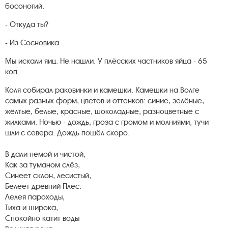
босоногий.
- Откуда ты?
- Из Сосновика...
Мы искали яиц. Не нашли. У плёсских частников яйца - 65
коп.
Коля собирал раковинки и камешки. Камешки на Волге
самых разных форм, цветов и оттенков: синие, зелёные,
жёлтые, белые, красные, шоколадные, разноцветные с
жилками. Ночью - дождь, гроза с громом и молниями, тучи
шли с севера. Дождь пошёл скоро.
В дали немой и чистой,
Как за туманом слёз,
Синеет склон, лесистый,
Белеет древний Плёс.
Лелея пароходы,
Тиха и широка,
Спокойно катит воды