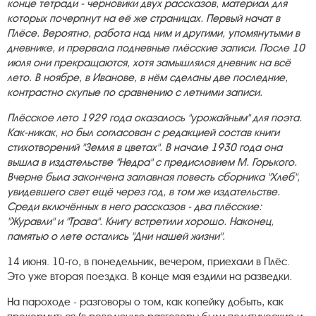
конце тетради - черновики двух рассказов, материал для
которых почерпнут на её же страницах. Первый начат в
Плёсе. Вероятно, работа над ним и другими, упомянутыми в
дневнике, и прервала подневные плёсские записи. После 10
июля они прекращаются, хотя замышлялся дневник на всё
лето. В ноябре, в Иванове, в нём сделаны две последние,
контрастно скупые по сравнению с летними записи.
Плёсское лето 1929 года оказалось "урожайным" для поэта.
Как-никак, но был согласован с редакцией состав книги
стихотворений "Земля в цветах". В начале 1930 года она
вышла в издательстве "Недра" с предисловием М. Горького.
Вчерне была закончена заглавная повесть сборника "Хлеб",
увидевшего свет ещё через год, в том же издательстве.
Среди включённых в него рассказов - два плёсские:
"Журавли" и "Трава". Книгу встретили хорошо. Наконец,
памятью о лете остались "Дни нашей жизни".
14 июня. 10-го, в понедельник, вечером, приехали в Плёс.
Это уже вторая поездка. В конце мая ездили на разведки.
На пароходе - разговоры о том, как копейку добыть, как