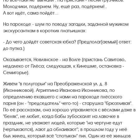
Но всё-таки не "выгнали". На пристани - песни грузчиков:
Молодчики, подёрнем. Ну, ещё раз, подёрнем!..
А вот идёт, сама пойдёт...
На пароходе - шум по поводу загадки, заданной мужиком
экскурсанткам в коротких платьишках:
- До чего дойдёт советская юбка? (Предполаг[аемый] ответ:
до пупка.)
Оказывается, Новлянское - на Волге (пристань Савитово,
недалеко от Плёса; следующая, к Кинешме, остановка -
Семигорье).
Живём "в полугорьи" на Преображенской ул. д. 8
(Иконниковой). Агриппина Ивановна Иконникова, по
определению ехавшего с нами на пароходе плёсского
парня (он - "председатель" чего-то) - старушка "брюзгливая".
По её рассказам, она хорошо управляется с вёслами даже в
"беляк", не любит, когда бабы зубоскалят на лавочке в
праздник, не уважает людей, которые "на чертуне едут
(чертыхаются), лают да облаивают"; в прошлом году у неё
был жилец, который всё "спотыкан" пил. Один из её жильцов