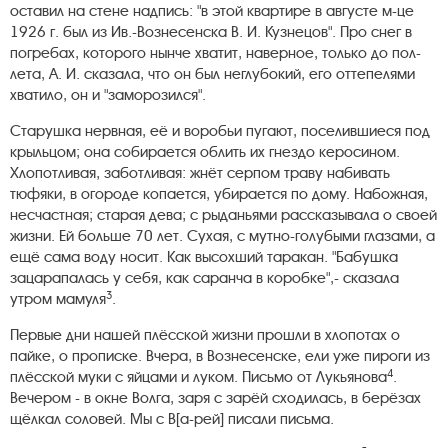
оставил на стене надпись: "в этой квартире в августе м-це
1926 г. был из Ив.-Вознесенска В. И. Кузнецов". Про снег в
погребах, которого нынче хватит, наверное, только до пол-
лета, А. И. сказала, что он был неглубокий, его оттепелями
хватило, он и "заморозился".
Старушка нервная, её и воробьи пугают, поселившиеся под
крыльцом; она собирается облить их гнездо керосином.
Хлопотливая, заботливая: жнёт серпом траву набивать
тюфяки, в огороде копается, убирается по дому. Набожная,
несчастная; старая дева; с рыданьями рассказывала о своей
жизни. Ей больше 70 лет. Сухая, с мутно-голубыми глазами, а
ещё сама воду носит. Как высохший таракан. "Бабушка
зацарапалась у себя, как саранча в коробке",- сказала
3
утром мамуля
.
Первые дни нашей плёсской жизни прошли в хлопотах о
пайке, о прописке. Вчера, в Вознесенске, ели уже пироги из
4
плёсской муки с яйцами и луком. Письмо от Лукьянова
.
Вечером - в окне Волга, заря с зарёй сходилась, в берёзах
щёлкал соловей. Мы с В[а-рей] писали письма.