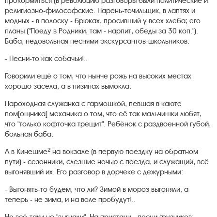
прокормиться (в революцию разговоры были политические и
религиозно-философские. Парень-точильщик, в лаптях и
модных - в полоску - брюках, просивший у всех хлеба; его
планы ("Поеду в Родники, там - нарпит, обеды за 30 коп.").
Баба, недовольная песнями экскурсантов-школьников:
- Песни-то как собачьи!..
Говорили ещё о том, что нынче рожь на высоких местах
хорошо засела, а в низинах вымокла.
Пароходная служанка с гармошкой, певшая в каюте
пом[ощника] механика о том, что её так мальчишки любят,
что "только кофточка трещит". Ребёнок с раздвоенной губой,
больная баба.
2
А в Кинешме
на вокзале (в первую поездку на обратном
пути) - сезонники, слезшие ночью с поезда, и служащий, всё
выгонявший их. Его разговор в дорчеке с дежурными:
- Выгонять-то будем, что ли? Зимой в мороз выгоняли, а
теперь - не зима, и на воле пробудут!..