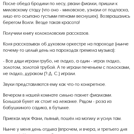
После обеда бродили по лесу, рвали фиалки, пришли к
миловскому стаду (что оно - миловское, узнали от подпаска,
лицо его осыпано густыми пятнами веснушек). Возвращались
берегом Волги. Везде такая красота!
Получили книгу колоколовских рассказов.
Коля рассказывал об духовом оркестре на пароходе (нынче
почему-то целый день на пароходах гремела музыка):
- Все дяди играли грубо, не гладко, а один - играл гладко,
золотом, золотой трубой. А те играли печеньем с полосками,
не гладко, дураком (?-Д. С.) играли.
Звуки представляются ему как что-то конкретное.
Вечером в нашей комнате сильно пахнет фиалками.
Большой букет их стоит на лежанке. Рядом - роза из
бабушкиного садика, в бутылке.
Приехал муж Фани, пьяный, пошёл на могилу и уснул там.
Нынче у меня день отдыха (впрочем, и вчера, и третьего дня