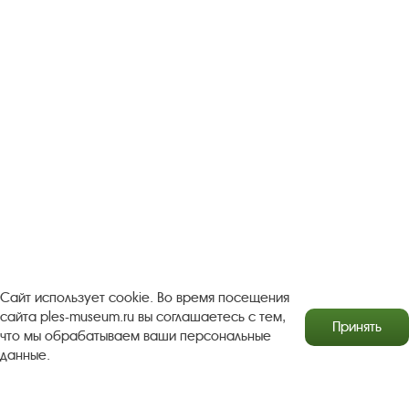
Прольют слёзы кровавые.
Пропев стих, слепец прибавлял заученным говорком:
- Поделитесь, милостивые благодетели, воспитатели, рабы
Христовы, сотворите святую милостыню, себе во здравие,
поминаючи родителей ваших...
И такой покорной безнадёжностью звучало это
прибавление, что сердце болело. Последние слова слепец
произносил, точно вздыхал. Редко-редко в его чашку падала
копейка. И такая в этом чувствовалась старина. Вот она
калечная, убогая, тёмная Русь. Не умерла она. Живёт бок о
бок с лозунгами о строительстве социализма и
соревновании масс.
Другой стих о разлучении души с телом - не запомнился. В
Сайт использует cookie. Во время посещения
нём рассказывается, как "не красное солнце в небе
сайта ples-museum.ru вы соглашаетесь с тем,
закатается, душа с телом разлучается, пришли к душе
Принять
что мы обрабатываем ваши персональные
ангелы-архангелы:
данные.
- А что ты, душа, делала?