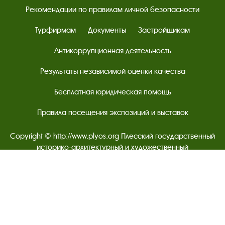
Рекомендации по правилам личной безопасности
Турфирмам
Документы
Застройщикам
Антикоррупционная деятельность
Результаты независимой оценки качества
Бесплатная юридическая помощь
Правила посещения экспозиций и выставок
Copyright © http://www.plyos.org
Плесский государственный
историко-архитектурный и художественный
музей‑заповедник.
Использование и копирование
информации запрещено.
Адрес: Плес, Соборная гора, 1. Тел.: +7 (49339) 4-34-90