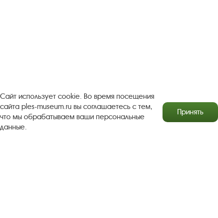
Турфирмам
Документы
Застройщикам
Антикоррупционная деятельность
Результаты независимой оценки качества
Бесплатная юридическая помощь
Правила посещения экспозиций и выставок
Сайт использует cookie. Во время посещения
Copyright © http://www.plyos.org
Плесский государственный
сайта ples-museum.ru вы соглашаетесь с тем,
Принять
историко-архитектурный и художественный
что мы обрабатываем ваши персональные
музей‑заповедник.
Использование и копирование
данные.
информации запрещено.
Адрес: Плес, Соборная гора, 1. Тел.: +7 (49339) 4-34-90
Пользовательское соглашение
Политика конфиденциальности