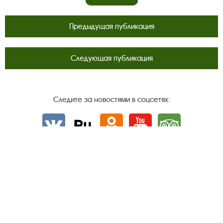
Предыдущая публикация
Следующая публикация
Следите за новостями в соцсетях:
Вконтакте
rutube
Одноклассники
YouTube
Трипадвизор
Посетителям
О музее-заповеднике
Пленэр "Зелёный шум"
Проект Арт-поводОК Плёс
Рекомендации по правилам личной безопасности