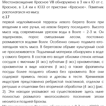
Местонахождение Красное VIII обнаружено в 3 км к Ю от с.
Красное, в 1,4 км к ЮЗЗ от пристани «Красное». Памятник
располагался на мысу.
с.17
первой надпойменной террасы левого берега Волги при
впадении в нее ручья, на левом берегу последнего. Высота
мыса над современным урезом воды в Волге – 2-3 м. Он
задернован, порос смешанным лесом, постоянно
размывается водами Волги. Особенно сильно подмыта юго-
западная часть мыса. В береговом обрыве культурный слой
не просле­живается. Подъемный материал обнаружен в воде
у самого берега. В состав его входят обломки стенок лепных
сосудов с ямочным (4 экз.) зубчатым (I экз.) орнаментами, с
орнаментом в виде насечек (I экз.) а также фрагменты
посуды более позднего облика без орнамента. Все они
содержат примесь песка и дресвы в тесте. Кремневая
индустрия представлена ребристой пластинкой, отделом с
ретушью и отщепами без вторичной обработки (4 экз.) (рис.
2). Эти находки указывают на существование здесь ныне
полностью размытого многослойного поселения эпохи
неолита и поздней бронзы.