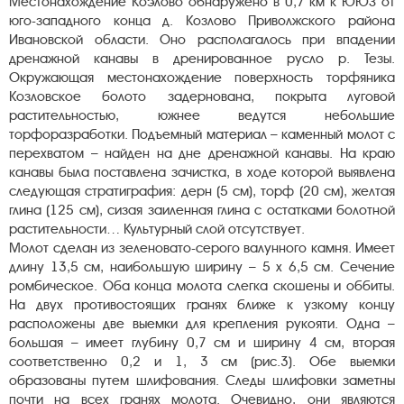
Местонахождение Коэлово обнаружено в 0,7 км к ЮЮЗ от
юго-западного конца д. Козлово Приволжского района
Ивановской области. Оно располагалось при впадении
дренажной канавы в дренированное русло р. Тезы.
Окружающая местонахождение поверхность торфяника
Козловское болото задернована, покрыта луговой
растительностью, южнее ведутся небольшие
торфоразработки. Подъемный материал – каменный молот с
перехватом – найден на дне дренажной канавы. На краю
канавы была поставлена зачистка, в ходе которой выявлена
следующая стратиграфия: дерн (5 см), торф (20 см), желтая
глина (125 см), сизая заиленная глина с остатками болотной
растительности… Культурный слой отсутствует.
Молот сделан из зеленовато-серого валунного камня. Имеет
длину 13,5 см, наибольшую ширину – 5 х 6,5 см. Сечение
ромбическое. Оба конца молота слегка скошены и оббиты.
На двух противостоящих гранях ближе к узкому концу
расположены две выемки для крепления рукояти. Одна –
большая – имеет глубину 0,7 см и ширину 4 см, вторая
соответственно 0,2 и 1, 3 см (рис.3). Обе выемки
образованы путем шлифования. Следы шлифовки заметны
почти на всех гранях молота. Очевидно, они являются