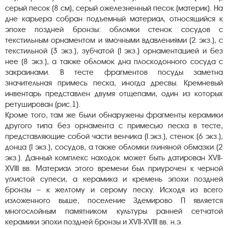
серый песок (8 см), серый ожелезненный песок (материк). На
дне карьера собран подъемный материал, относящийся к
эпохе поздней бронзы: обломки стенок сосудов с
текстильным орнамен­том и ямочными вдавлениями (2 экз.), с
текстильной (3 экз.), зубча­той (I экз.) орнаментацией и без
нее (8 экз.), а также обломок дна плоскодонного сосуда с
закраинами. В тесте фрагментов посуды замет­на
значительная примесь песка, иногда дресвы. Кремневый
инвентарь представлен двумя отщепами, один из которых
ретуширован (рис.1).
Кроме того, там же были обнаружены фрагменты керамики
другого типа без орнамента с примесью песка в тесте,
представляющие собой части венчика (I экз.), стенок (6 экз.),
донца (I экз.), сосудов, а также обломки глиняной обмазки (2
экз.). Данный комплекс находок может быть датирован ХVII-
ХVIII вв. Материал этого времени был приурочен к черной
углистой супеси, а керамика и кремень эпохи поздней
бронзы – к желтому и серому песку. Исходя из всего
изложенного выше, поселение Здемирово П является
многослойным памятником культуры ранней сетчатой
керамики эпохи поздней бронзы и ХVII-ХVIII вв. н.э.