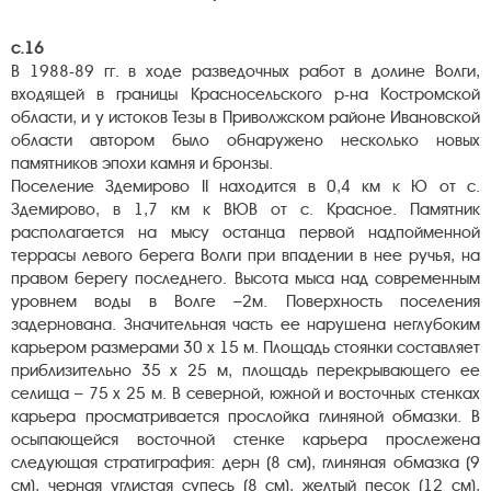
с.16
В 1988-89 гг. в ходе разведочных работ в долине Волги,
входя­щей в границы Красносельского р-на Костромской
области, и у исто­ков Тезы в Приволжском районе Ивановской
области автором было обна­ружено несколько новых
памятников эпохи камня и бронзы.
Поселение Здемирово II находится в 0,4 км к Ю от с.
Здемирово, в 1,7 км к ВЮВ от с. Красное. Памятник
располагается на мысу останца первой надпойменной
террасы левого берега Волги при впадении в нее ручья, на
правом берегу последнего. Высота мыса над современным
уров­нем воды в Волге –2м. Поверхность поселения
задернована. Значитель­ная часть ее нарушена неглубоким
карьером размерами 30 х 15 м. Пло­щадь стоянки составляет
приблизительно 35 х 25 м, площадь перекрываю­щего ее
селища – 75 х 25 м. В северной, южной и восточных стенках
карьера просматривается прослойка глиняной обмазки. В
осыпающейся восточной стенке карьера прослежена
следующая стратиграфия: дерн (8 см), глиняная обмазка (9
см), черная углистая супесь (8 см), жел­тый песок (12 см),