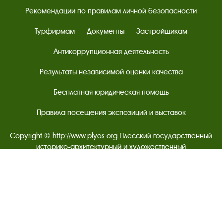
Рекомендации по правилам личной безопасности
Турфирмам
Документы
Застройщикам
Антикоррупционная деятельность
Результаты независимой оценки качества
Бесплатная юридическая помощь
Правила посещения экспозиций и выставок
Copyright © http://www.plyos.org
Плесский государственный
историко-архитектурный и художественный
музей‑заповедник.
Использование и копирование
информации запрещено.
Адрес: Плес, Соборная гора, 1. Тел.: +7 (49339) 4-34-90