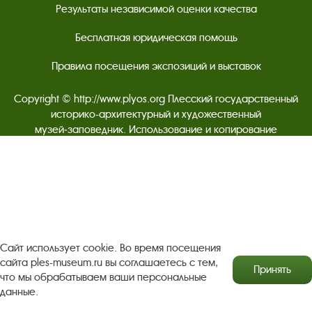
Результаты независимой оценки качества
Бесплатная юридическая помощь
Правила посещения экспозиций и выставок
Copyright © http://www.plyos.org
Плесский государственный
историко-архитектурный и художественный
музей‑заповедник.
Использование и копирование
информации запрещено.
Адрес: Плес, Соборная гора, 1. Тел.: +7 (49339) 4-34-90
Пользовательское соглашение
Сайт использует cookie. Во время посещения
Политика конфиденциальности
сайта ples-museum.ru вы соглашаетесь с тем,
Принять
что мы обрабатываем ваши персональные
данные.