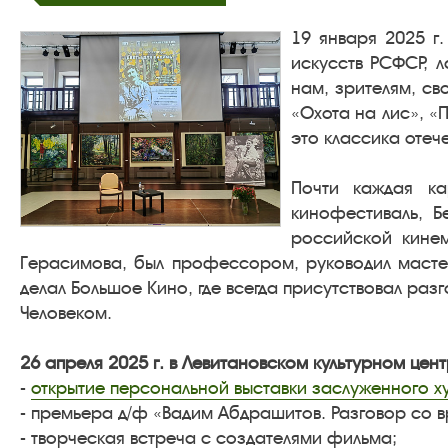
19 января 2025 г
искусств РСФСР, 
нам, зрителям, св
«Охота на лис», «
это классика оте
Почти каждая ка
кинофестиваль, 
российской кине
Герасимова, был профессором, руководил масте
делал Большое Кино, где всегда присутствовал раз
Человеком.
26 апреля 2025 г. в Левитановском культурном цен
-
открытие персональной выставки заслуженного х
- премьера д/ф «Вадим Абдрашитов. Разговор со вр
- творческая встреча с создателями фильма;