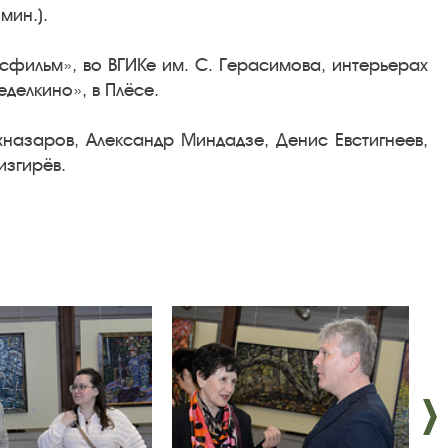
мин.).
фильм», во ВГИКе им. С. Герасимова, интерьерах
еделкино», в Плёсе.
назаров, Александр Миндадзе, Денис Евстигнеев,
изгирёв.