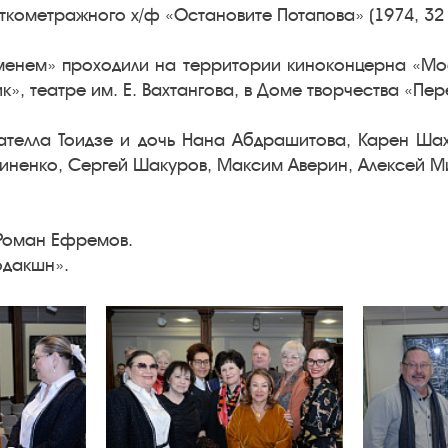
кометражного х/ф «Остановите Потапова» (1974, 32 
менем» проходили на территории киноконцерна «Мос
к», театре им. Е. Вахтангова, в Доме творчества «Пер
ателла Тоидзе и дочь Нана Абдрашитова, Карен Шах
иненко, Сергей Шакуров, Максим Аверин, Алексей М
 Роман Ефремов.
одакшн».