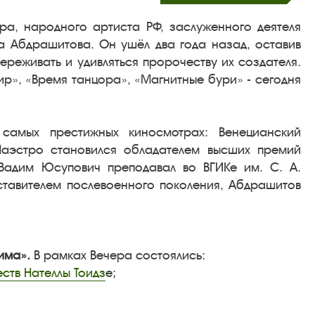
ра, народного артиста РФ, заслуженного деятеля
а Абдрашитова. Он ушёл два года назад, оставив
ереживать и удивляться пророчеству их создателя.
ир», «Время танцора», «Магнитные бури» - сегодня
самых престижных киносмотрах: Венецианский
Маэстро становился обладателем высших премий
Вадим Юсупович преподавал во ВГИКе им. С. А.
тавителем послевоенного поколения, Абдрашитов
дима
»
.
В рамках Вечера состоялись:
ств Нателлы Тоидз
е;