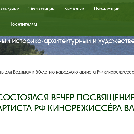
поведник
Экспозиции
Выставки
Публикации
Посетителям
ный историко‑архитектурный и художеств
еты для Вадима» к 80-летию народного артиста РФ кинорежиссё
Е СОСТОЯЛСЯ ВЕЧЕР-ПОСВЯЩЕНИЕ
АРТИСТА РФ КИНОРЕЖИССЁРА В