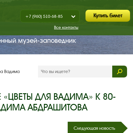
Купить билет
+7 (960) 510-68-85
Показать
+7 (930) 347-67-70
/
Все контакты
Закрыть
енный музей‑заповедник
ра Вадима
 «ЦВЕТЫ ДЛЯ ВАДИМА» К 80-
АДИМА АБДРАШИТОВА
Следующая новость