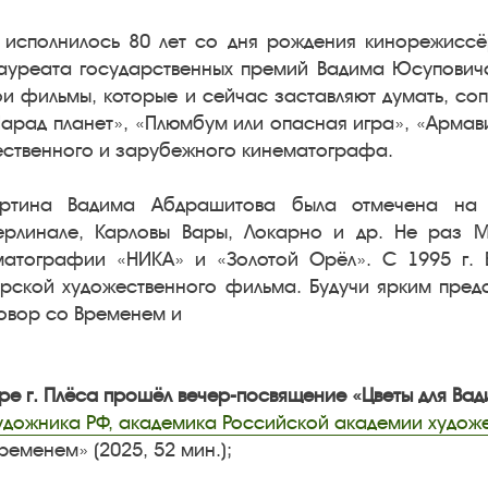
. исполнилось 80 лет со дня рождения кинорежиссё
лауреата государственных премий Вадима Юсупович
ои фильмы, которые и сейчас заставляют думать, соп
Парад планет», «Плюмбум или опасная игра», «Армав
чественного и зарубежного кинематографа.
ртина Вадима Абдрашитова была отмечена на 
Берлинале, Карловы Вары, Локарно и др. Не раз 
матографии «НИКА» и «Золотой Орёл». С 1995 г. 
рской художественного фильма. Будучи ярким предс
говор со Временем и
тре г. Плёса прошёл вечер-посвящение «Цветы для Ва
удожника РФ, академика Российской академии художе
еменем» (2025, 52 мин.);