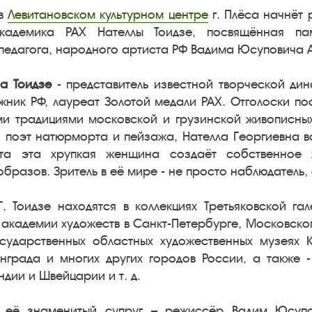
в
Левитановском культурном центре
г. Плёса начнёт 
кадемика РАХ Нателлы Тоидзе, посвящённая п
педагога, народного артиста РФ Вадима Юсуповича А
на Тоидзе
- представитель известной творческой дин
жник РФ, лауреат Золотой медали РАХ. Отголоски п
ми традициями московской и грузинской живописных
 поэт натюрморта и пейзажа, Нателла Георгиевна вс
а эта хрупкая женщина создаёт собственное х
разов. Зритель в её мире - не просто наблюдатель, 
. Тоидзе находятся в коллекциях Третьяковской га
академии художеств в Санкт-Петербурге, Московског
осударственных областных художественных музеях 
нграда и многих других городов России, а также 
ндии и Швейцарии и т. д.
 её знаменитый супруг – режиссёр Вадим Юсупо