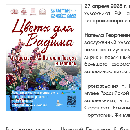
27 апреля 2025 г.
художника РФ, а
кинорежиссёра и 
Нателла Георгиев
заслуженный худо
полотнах с лучши
лирик и подлинный
большого формат
запоминающихся об
Произведения Н. Г
музее Российской 
заповедника, в г
Саранска, Калини
Португалии, Финля
Всю жизнь рядом с Нателлой Георгиевной был