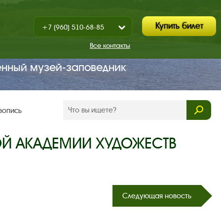
Купить билет
+7 (960) 510-68-85
Показать
+7 (930) 347-67-70
/
Все контакты
Закрыть
енный музей‑заповедник
вопись
ОЙ АКАДЕМИИ ХУДОЖЕСТВ
Следующая новость