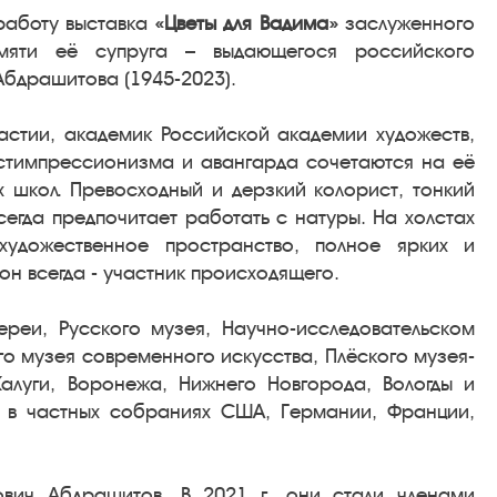
работу выставка
«Цветы для Вадима»
заслуженного
амяти её супруга – выдающегося российского
бдрашитова (1945-2023).
астии, академик Российской академии художеств,
остимпрессионизма и авангарда сочетаются на её
 школ. Превосходный и дерзкий колорист, тонкий
егда предпочитает работать с натуры. На холстах
удожественное пространство, полное ярких и
он всегда - участник происходящего.
лереи, Русского музея, Научно-исследовательском
о музея современного искусства, Плёского музея-
Калуги, Воронежа, Нижнего Новгорода, Вологды и
- в частных собраниях США, Германии, Франции,
вич Абдрашитов. В 2021 г. они стали членами