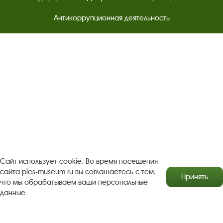
Антикоррупционная деятельность
Результаты независимой оценки качества
Бесплатная юридическая помощь
Правила посещения экспозиций и выставок
Copyright © http://www.plyos.org
Плесский государственный
историко-архитектурный и художественный
музей‑заповедник.
Использование и копирование
информации запрещено.
Адрес: Плес, Соборная гора, 1. Тел.: +7 (49339) 4-34-90
Сайт использует cookie. Во время посещения
сайта ples-museum.ru вы соглашаетесь с тем,
Принять
что мы обрабатываем ваши персональные
данные.
Пользовательское соглашение
Политика конфиденциальности