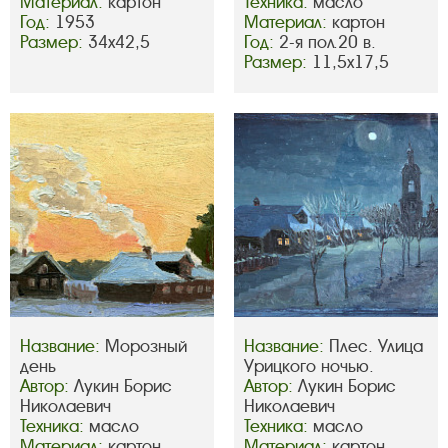
Материал:
картон
Техника:
масло
Год:
1953
Материал:
картон
Размер:
34х42,5
Год:
2-я пол.20 в.
Размер:
11,5х17,5
Название:
Морозный
Название:
Плес. Улица
день
Урицкого ночью.
Автор:
Лукин Борис
Автор:
Лукин Борис
Николаевич
Николаевич
Техника:
масло
Техника:
масло
Материал:
картон
Материал:
картон