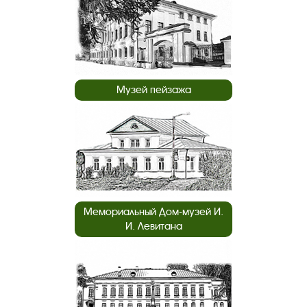
Музей пейзажа
Мемориальный Дом-музей И.
И. Левитана