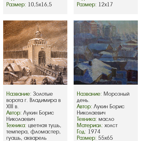
Размер:
10,5х16,5
Размер:
12х17
Название:
Золотые
Название:
Морозный
ворота г. Владимира в
день.
XIII в.
Автор:
Лукин Борис
Автор:
Лукин Борис
Николаевич
Николаевич
Техника:
масло
Техника:
цветная тушь,
Материал:
холст
темпера, фломастер,
Год:
1974
гуашь, акварель
Размер:
55х65