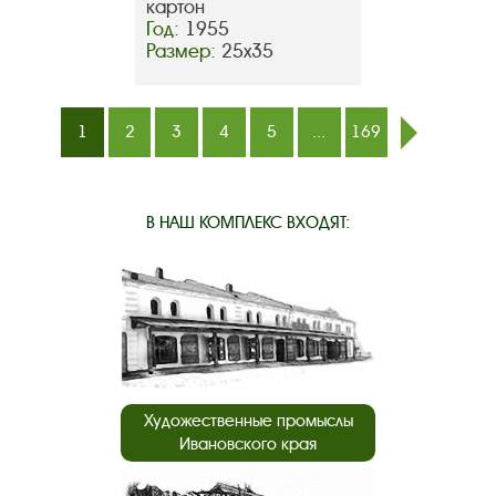
картон
Год:
1955
Размер:
25х35
1
2
3
4
5
...
169
след.
В НАШ КОМПЛЕКС ВХОДЯТ:
Художественные промыслы
Ивановского края