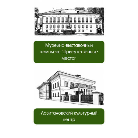
Музейно-выставочный
комплекс “Присутственные
места”
Левитановский культурный
центр
ПАРТНЕРЫ