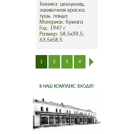
Техника:
целлулоид,
заливочная краска,
тушь, панда
Материал:
бумага
Год:
1947 г.
Размер:
58,5х39,5;
63,5х58,5
1
2
3
4
след.
В НАШ КОМПЛЕКС ВХОДЯТ: