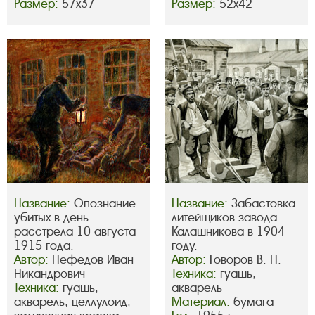
Размер:
57х37
Размер:
52х42
Название:
Опознание
Название:
Забастовка
убитых в день
литейщиков завода
расстрела 10 августа
Калашникова в 1904
1915 года.
году.
Автор:
Нефедов Иван
Автор:
Говоров В. Н.
Никандрович
Техника:
гуашь,
Техника:
гуашь,
акварель
акварель, целлулоид,
Материал:
бумага