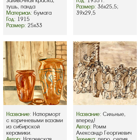
заливочная краска,
Год:
1955 г.
тушь, панда
Размер:
36х25,5;
Материал:
бумага
39х29,5
Год:
1915
Размер:
25х33
Название:
Натюрморт
Название:
Сильные,
с коричневыми вазами
вперед!
из сибирской
Автор:
Ромм
керамики.
Александр Георгиевич
Автор:
Нагаевская
Техника:
перо, сепия,