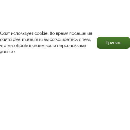
Пленэр "Зелёный шум"
Проект Арт-поводОК Плёс
Рекомендации по правилам личной безопасности
Турфирмам
Документы
Застройщикам
Сайт использует cookie. Во время посещения
сайта ples-museum.ru вы соглашаетесь с тем,
Принять
Антикоррупционная деятельность
что мы обрабатываем ваши персональные
данные.
Результаты независимой оценки качества
Бесплатная юридическая помощь
Правила посещения экспозиций и выставок
Copyright © http://www.plyos.org
Плесский государственный
историко-архитектурный и художественный
музей‑заповедник.
Использование и копирование
информации запрещено.
Адрес: Плес, Соборная гора, 1. Тел.: +7 (49339) 4-34-90