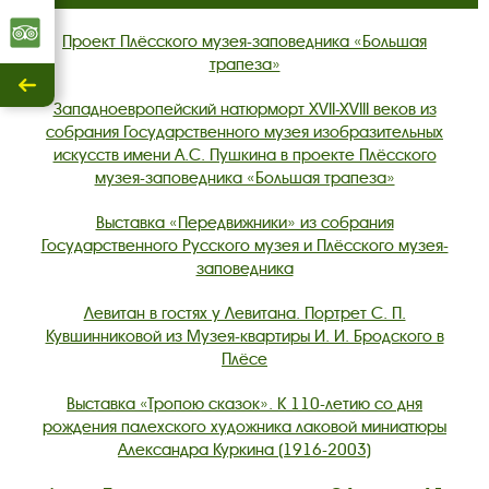
Трипадвизор
Проект Плёсского музея-заповедника «Большая
трапеза»
Скрыть
Западноевропейский натюрморт XVII-XVIII веков из
/
собрания Государственного музея изобразительных
показать.
искусств имени А.С. Пушкина в проекте Плёсского
музея-заповедника «Большая трапеза»
Выставка «Передвижники» из собрания
Государственного Русского музея и Плёсского музея-
заповедника
Левитан в гостях у Левитана. Портрет С. П.
Кувшинниковой из Музея-квартиры И. И. Бродского в
Плёсе
Выставка «Тропою сказок». К 110-летию со дня
рождения палехского художника лаковой миниатюры
Александра Куркина (1916-2003)