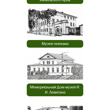
Музей пейзажа
Мемориальный Дом-музей И.
И. Левитана