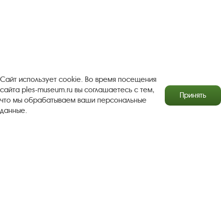
Следите за новостями в соцсетях:
Вконтакте
rutube
Одноклассники
YouTube
Трипадвизор
Сайт использует cookie. Во время посещения
сайта ples-museum.ru вы соглашаетесь с тем,
Принять
что мы обрабатываем ваши персональные
Посетителям
О музее-заповеднике
данные.
Пленэр "Зелёный шум"
Проект Арт-поводОК Плёс
Рекомендации по правилам личной безопасности
Турфирмам
Документы
Застройщикам
Антикоррупционная деятельность
Результаты независимой оценки качества