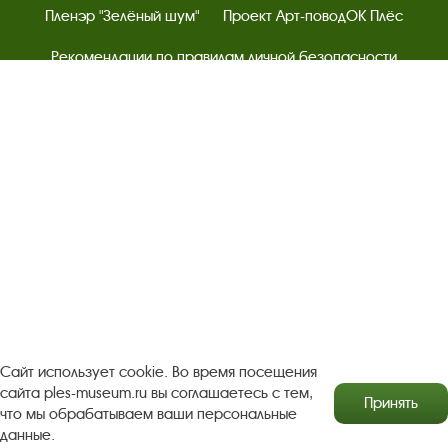
Пленэр "Зелёный шум"
Проект Арт-поводОК Плёс
Рекомендации по правилам личной безопасности
Турфирмам
Документы
Застройщикам
Антикоррупционная деятельность
Результаты независимой оценки качества
Бесплатная юридическая помощь
Правила посещения экспозиций и выставок
Copyright © http://www.plyos.org
Плесский государственный
историко-архитектурный и художественный
музей‑заповедник.
Использование и копирование
Сайт использует cookie. Во время посещения
информации запрещено.
сайта ples-museum.ru вы соглашаетесь с тем,
Принять
Адрес: Плес, Соборная гора, 1. Тел.: +7 (49339) 4-34-90
что мы обрабатываем ваши персональные
данные.