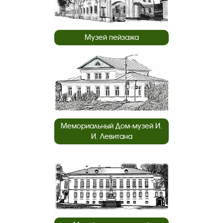
Музей пейзажа
Мемориальный Дом-музей И.
И. Левитана