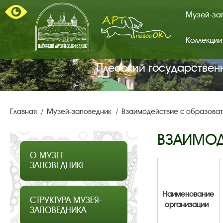
Музей-за
Коллекции
Арт-
поводок.
Главная
Плесский государствен
страница.
Главная
Музей-заповедник
Взаимодействие с образова
ВЗАИМОД
О МУЗЕЕ-
ЗАПОВЕДНИКЕ
Наименование
СТРУКТУРА МУЗЕЯ-
организации
ЗАПОВЕДНИКА