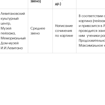
звено)
др.)
Левитановский
В соответствии
культурный
картина (пейза
центр,
Написание
и привозится в 
Музей
Среднее
сочинения
проводится зан
пейзажа,
звено
по картине
ним ученики ра
Мемориальный
Продолжительно
Дом-музей
Максимальное к
И.И.Левитана