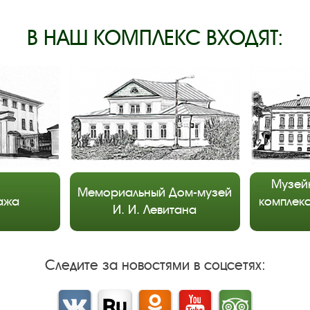
В НАШ КОМПЛЕКС ВХОДЯТ:
Музей
Мемориальный Дом-музей
ажа
комплекс
И. И. Левитана
Следите за новостями в соцсетях:
Вконтакте
rutube
Одноклассники
YouTube
Трипадвизор