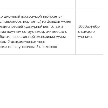
 со школьной программой выбирается
ж, натюрморт, портрет…) из фондов музея
Левитановский культурный центр, где и
1000р.+60р.
ятие научным сотрудником, или вместе с
с каждого
ботают в постоянной экспозиции музея.
ученика
сть: 2 академических часа.
оличество учащихся: 34 человека.