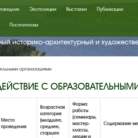
поведник
Экспозиции
Выставки
Публикации
Посетителям
ный историко‑архитектурный и художеств
тельными организациями
ЕЙСТВИЕ С ОБРАЗОВАТЕЛЬНЫМ
Форма
Возрастная
работы
категория
(семинары,
Место
(младшее,
мастер-
Содержание мер
проведения
среднее,
классы,
старшее
лекции и