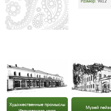
Размер:
9х12
Художественные промыслы
Музей пейз
Ивановского края