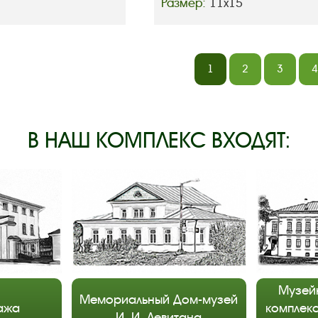
Размер:
11х15
1
2
3
4
В НАШ КОМПЛЕКС ВХОДЯТ:
Музей
Мемориальный Дом-музей
ажа
комплекс
И. И. Левитана