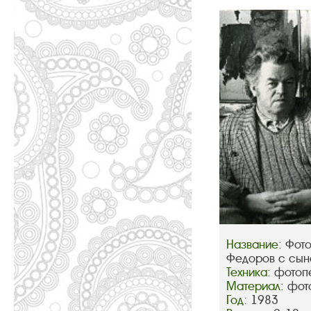
Название:
Фото
Федоров с сы
Техника:
фотопе
Материал:
фот
Год:
1983