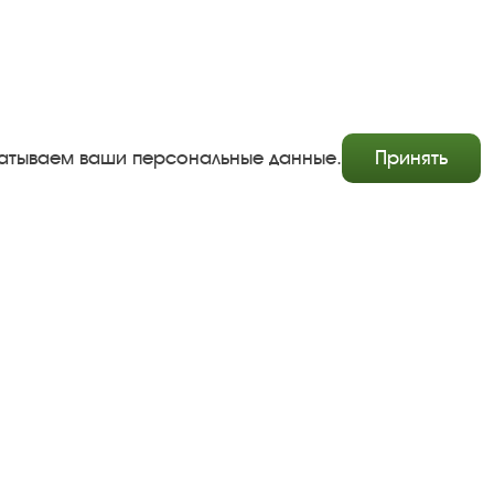
абатываем ваши персональные данные.
Принять
Copyright © http://www.plyos.org
Плесский государственный историко-архитектурный и
художественный музей‑заповедник.
Использование и копирование информации запрещено.
Адрес: Плес, Соборная гора, 1. Тел.: +7 (49339) 4-34-90
Пользовательское соглашение
Политика конфиденциальности
Разработка сайта Софт Навигатор