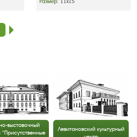
Размер:
11х15
след.
но-выставочный
Левитановский культурный
 “Присутственные
центр