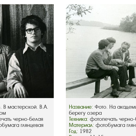
. В мастерской. В.А.
Название:
Фото. На академ
ном
берегу озера
чать черно-белая
Техника:
фотопечать черно-
обумага глянцевая
Материал:
фотобумага глян
Год:
1982