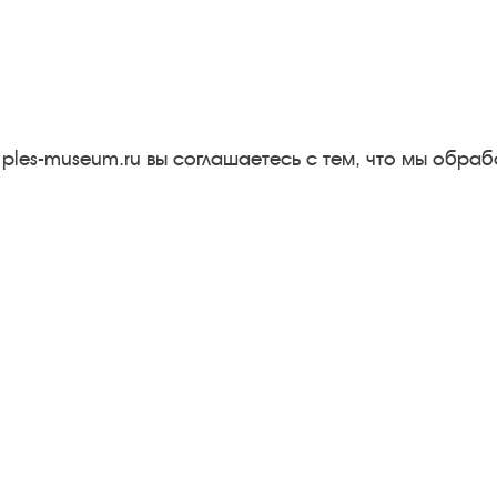
Вконтакте
rutube
Одноклассники
YouTube
Трипадвизор
 ples-museum.ru вы соглашаетесь с тем, что мы обр
Результаты независимой
оценки качества
м
Бесплатная юридическая
онная
помощь
Правила посещения
экспозиций и выставок
хитектурный и художественный музей-заповедник