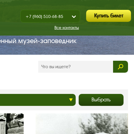
Купить билет
+7 (960) 510-68-85
Показать
+7 (930) 347-67-70
/
Все контакты
Закрыть
енный музей‑заповедник
Выбрать