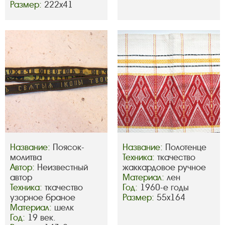
Размер:
222х41
Название:
Поясок-
Название:
Полотенце
молитва
Техника:
ткачество
Автор:
Неизвестный
жаккардовое ручное
автор
Материал:
лен
Техника:
ткачество
Год:
1960-е годы
узорное браное
Размер:
55х164
Материал:
шелк
Год:
19 век.