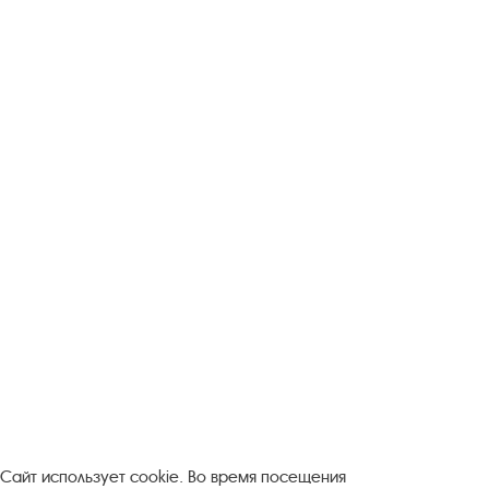
Следите за новостями в соцсетях:
Вконтакте
rutube
Одноклассники
YouTube
Трипадвизор
Посетителям
О музее-заповеднике
Пленэр "Зелёный шум"
Проект Арт-поводОК Плёс
Рекомендации по правилам личной безопасности
Турфирмам
Документы
Застройщикам
Сайт использует cookie. Во время посещения