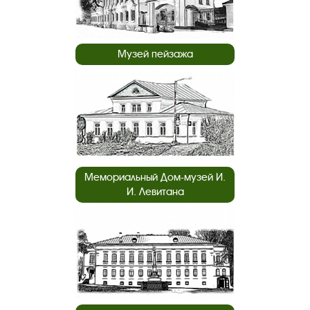
Музей пейзажа
Мемориальный Дом-музей И.
И. Левитана