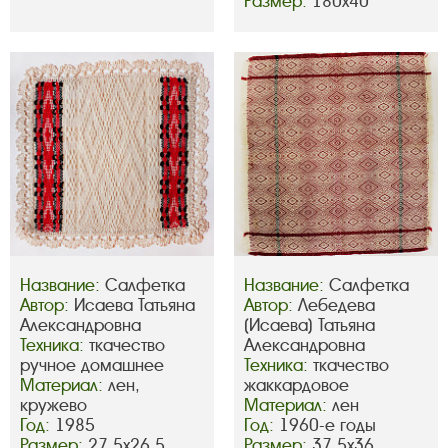
Размер:
180х40
Название:
Салфетка
Название:
Салфетка
Автор:
Исаева Татьяна
Автор:
Лебедева
Александровна
(Исаева) Татьяна
Техника:
ткачество
Александровна
ручное домашнее
Техника:
ткачество
Материал:
лен,
жаккардовое
кружево
Материал:
лен
Год:
1985
Год:
1960-е годы
Размер:
27,5х26,5
Размер:
37,5х36