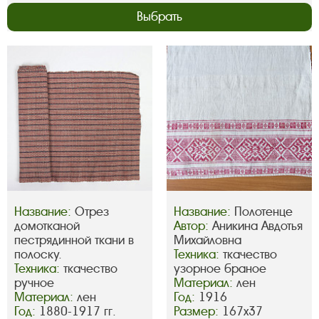
Выбрать
Название:
Отрез
Название:
Полотенце
домотканой
Автор:
Аникина Авдотья
пестрядинной ткани в
Михайловна
полоску.
Техника:
ткачество
Техника:
ткачество
узорное браное
ручное
Материал:
лен
Материал:
лен
Год:
1916
Год:
1880-1917 гг.
Размер:
167х37