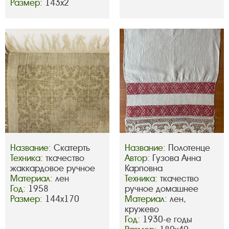
Размер:
143х2
Название:
Скатерть
Название:
Полотенце
Техника:
ткачество
Автор:
Гузова Анна
жаккардовое ручное
Карповна
Материал:
лен
Техника:
ткачество
Год:
1958
ручное домашнее
Размер:
144х170
Материал:
лен,
кружево
Год:
1930-е годы