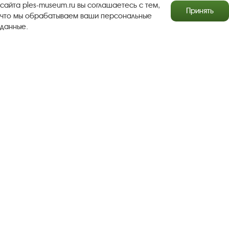
сайта ples-museum.ru вы соглашаетесь с тем,
Антикоррупционная деятельность
Принять
что мы обрабатываем ваши персональные
данные.
Результаты независимой оценки качества
Бесплатная юридическая помощь
Правила посещения экспозиций и выставок
Copyright © http://www.plyos.org
Плесский государственный
историко-архитектурный и художественный
музей‑заповедник.
Использование и копирование
информации запрещено.
Адрес: Плес, Соборная гора, 1. Тел.: +7 (49339) 4-34-90
Пользовательское соглашение
Политика конфиденциальности