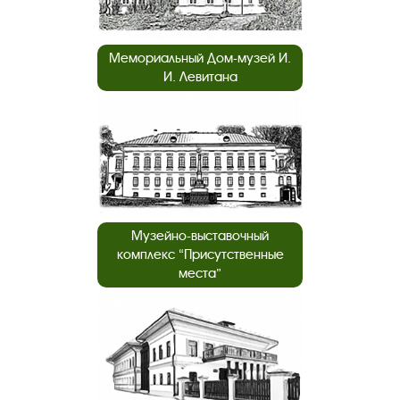
Мемориальный Дом-музей И.
И. Левитана
Музейно-выставочный
комплекс “Присутственные
места”