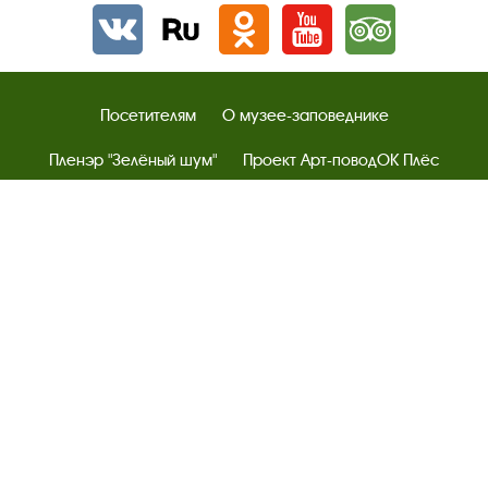
Вконтакте
rutube
Одноклассники
YouTube
Трипадвизор
Посетителям
О музее-заповеднике
Пленэр "Зелёный шум"
Проект Арт-поводОК Плёс
Рекомендации по правилам личной безопасности
Турфирмам
Документы
Застройщикам
Антикоррупционная деятельность
Результаты независимой оценки качества
Бесплатная юридическая помощь
Правила посещения экспозиций и выставок
Copyright © http://www.plyos.org
Плесский государственный