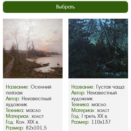
Выбрать
Название:
Осенний
Название:
Густая чаща
пейзаж
Автор:
Неизвестный
Автор:
Неизвестный
художник
художник
Техника:
масло
Техника:
масло
Материал:
холст
Материал:
холст
Год:
I треть ХХ в.
Год:
Кон. XIX в.
Размер:
110х137
Размер:
82х101,5