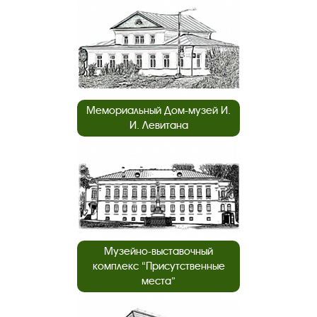
Мемориальный Дом-музей И.
И. Левитана
Музейно-выставочный
комплекс “Присутственные
места”