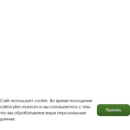
Следите за новостями в соцсетях:
Вконтакте
rutube
Одноклассники
YouTube
Трипадвизор
Посетителям
О музее-заповеднике
Пленэр "Зелёный шум"
Проект Арт-поводОК Плёс
Рекомендации по правилам личной безопасности
Турфирмам
Документы
Застройщикам
Сайт использует cookie. Во время посещения
Антикоррупционная деятельность
сайта ples-museum.ru вы соглашаетесь с тем,
Принять
что мы обрабатываем ваши персональные
Результаты независимой оценки качества
данные.
Бесплатная юридическая помощь