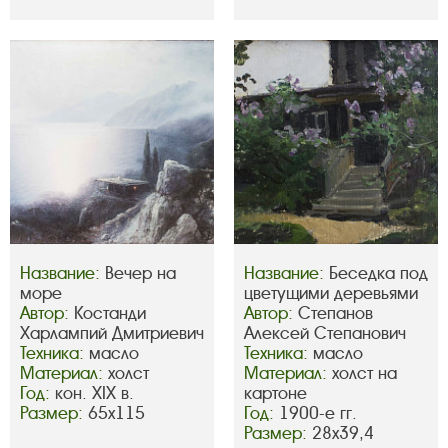
Название:
Вечер на
Название:
Беседка под
море
цветущими деревьями
Автор:
Костанди
Автор:
Степанов
Харлампий Дмитриевич
Алексей Степанович
Техника:
масло
Техника:
масло
Материал:
холст
Материал:
холст на
Год:
кон. ХIX в.
картоне
Размер:
65х115
Год:
1900-е гг.
Размер:
28х39,4