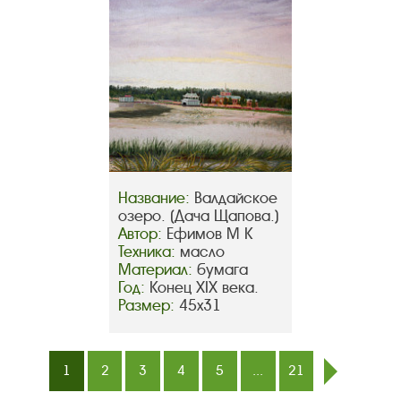
Название:
Валдайское
озеро. (Дача Щапова.)
Автор:
Ефимов М К
Техника:
масло
Материал:
бумага
Год:
Конец XIX века.
Размер:
45x31
1
2
3
4
5
...
21
след.