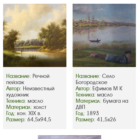
Название:
Речной
Название:
Село
пейзаж
Богородское
Автор:
Неизвестный
Автор:
Ефимов М К
художник
Техника:
масло
Техника:
масло
Материал:
бумага на
Материал:
холст
ДВП
Год:
кон. ХIХ в.
Год:
1893
Размер:
64,5х94,5
Размер:
41,5х26