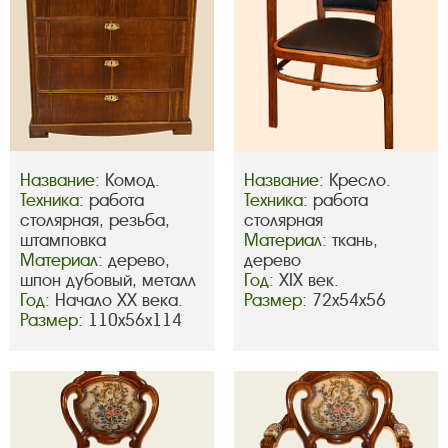
Название:
Комод.
Название:
Кресло.
Техника:
работа
Техника:
работа
столярная, резьба,
столярная
штамповка
Материал:
ткань,
Материал:
дерево,
дерево
шпон дубовый, металл
Год:
XIX век.
Год:
Начало ХХ века.
Размер:
72х54х56
Размер:
110х56х114