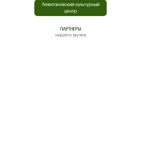
Левитановский культурный
центр
ПАРТНЕРЫ
нашего музея
Следите за новостями в соцсетях:
Вконтакте
rutube
Одноклассники
YouTube
Трипадвизор