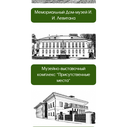
Мемориальный Дом-музей И.
И. Левитана
Музейно-выставочный
комплекс “Присутственные
места”