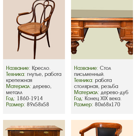
Название:
Кресло.
Название:
Стол
Техника:
гнутье, работа
письменный.
крепежная
Техника:
работа
Материал:
дерево,
столярная, резьба
металл
Материал:
дерево-дуб
Год:
1860-1914
Год:
Конец ХIX века.
Размер:
89х58х58
Размер:
80х68х170