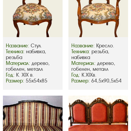
Название:
Стул.
Название:
Кресло.
Техника:
набивка,
Техника:
резьба,
резьба
набивка
Материал:
дерево,
Материал:
дерево,
гобелен, металл
гобелен, металл
Год:
К. XIX в.
Год:
К.XIXв.
Размер:
55х54х85
Размер:
64,5х90,5х54