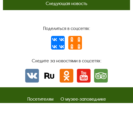
Следующая новость
Поделиться в соцсетях:
Следите за новостями в соцсетях:
Вконтакте
rutube
Одноклассники
YouTube
Трипадвизор
Посетителям
О музее-заповеднике
Пленэр "Зелёный шум"
Проект Арт-поводОК Плёс
Рекомендации по правилам личной безопасности