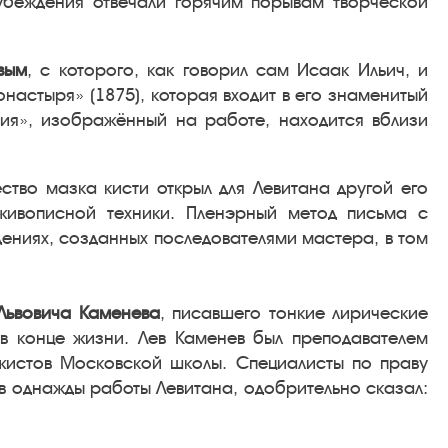
убеждения отвечали горячим порывам творческой
вым
, с которого, как говорил сам Исаак Ильич, и
настыря» (1875), которая входит в его знаменитый
вия», изображённый на работе, находится вблизи
тво мазка кисти открыл для Левитана другой его
ивописной техники. Пленэрный метод письма с
ениях, созданных последователями мастера, в том
Львовича Каменева
, писавшего тонкие лирические
 в конце жизни. Лев Каменев был преподавателем
жистов Московской школы. Специалисты по праву
в однажды работы Левитана, одобрительно сказал: