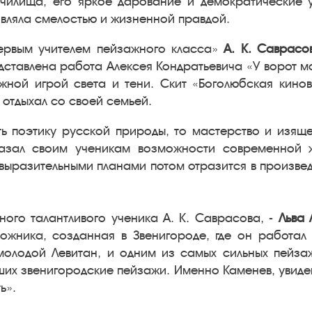
чилища, его яркое дарование и демократические 
вляла смелостью и жизненной правдой.
первым учителем пейзажного класса»
А. К. Саврасо
ставлена работа Алексея Кондратьевича «У ворот мо
жной игрой света и тени. Скит «Боголюбская кино
 отдыхал со своей семьей.
ь поэтику русской природы, то мастерство и изящес
азал своим ученикам возможности современной ж
выразительными планами потом отразится в произвед
ого талантливого ученика А. К. Саврасова, -
Льва 
удожника, созданная в Звенигороде, где он работал
 молодой Левитан, и одним из самых сильных пейза
ших звенигородские пейзажи. Именно Каменев, увиде
ь».