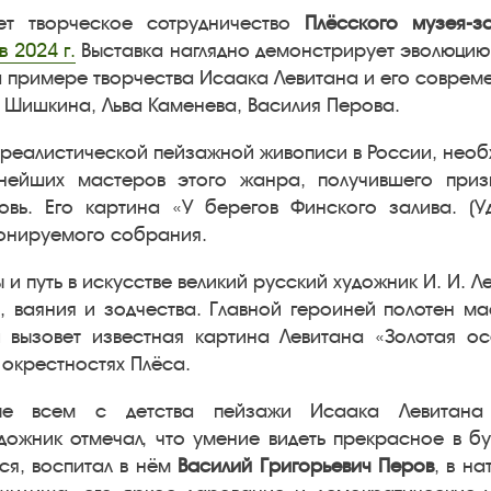
ет творческое сотрудничество
Плёсского музея-
 2024 г.
Выставка наглядно демонстрирует эволюцию
 на примере творчества Исаака Левитана и его соврем
 Шишкина, Льва Каменева, Василия Перова.
 реалистической пейзажной живописи в России, нео
пнейших мастеров этого жанра, получившего при
вь. Его картина «У берегов Финского залива. (У
онируемого собрания.
 и путь в искусстве великий русский художник И. И.
, ваяния и зодчества. Главной героиней полотен м
и вызовет известная картина Левитана «Золотая о
 окрестностях Плёса.
е всем с детства пейзажи Исаака Левитана 
дожник отмечал, что умение видеть прекрасное в 
ся, воспитал в нём
Василий Григорьевич Перов
, в н