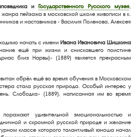
заповедника и
Государственного Русского музея
,
 жанра пейзажа в московской школе живописи в к.
енников и наставников - Василия Поленова, Алексея
бходимо начать с имени
Ивана Ивановича Шишкина
знание ещё при жизни и снискавшего поистине
дриас близ Нарвы)» (1889) является прекрасным
 Левитан обрёл ещё во время обучения в Московском
астера стала русская природа. Особый интерес у
сень. Слободка» (1889), написанная им во время
поражают удивительной эмоциональностью и
будничной и скромной русской природе и желание
атурном классе которого талантливый юноша начал