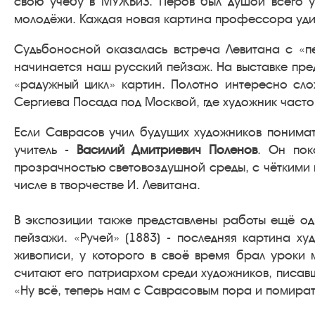
свою учёбу в МУЖВиЗ. Перов был душой всего у
молодёжи. Каждая новая картина профессора уди
Судьбоносной оказалась встреча Левитана с «
начинается наш русский пейзаж. На выставке пред
«радужный цикл» картин. Полотно интересно сло
Сергиева Посада под Москвой, где художник часто
Если Саврасов учил будущих художников понимат
учитель -
Василий Дмитриевич Поленов
. Он пок
прозрачностью световоздушной среды, с чёткими 
числе в творчестве И. Левитана.
В экспозиции также представлены работы ещё одн
пейзажи. «Ручей» (1883) - последняя картина х
живописи, у которого в своё время брал уроки
считают его патриархом среди художников, писав
«Ну всё, теперь нам с Саврасовым пора и помират