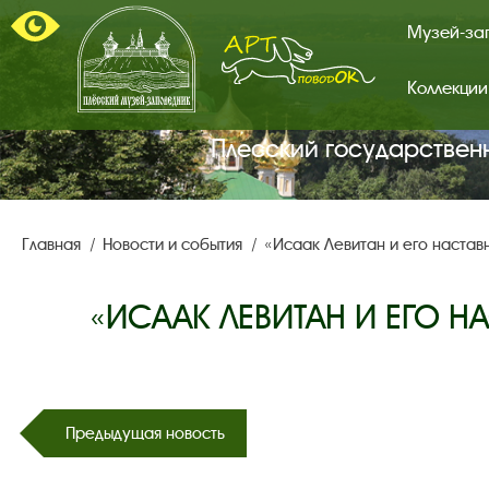
Музей-за
Коллекции
Арт-
поводок.
Главная
Плесский государствен
страница.
Главная
Новости и события
«Исаак Левитан и его настав
«ИСААК ЛЕВИТАН И ЕГО 
Предыдущая новость