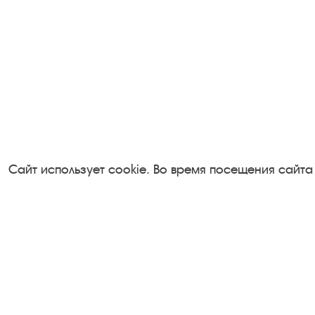
Сайт использует cookie. Во время посещения сайта
Посетителям
Турфирмам
О музее-заповеднике
Документы
Пленэр "Зелёный шум"
Застройщика
Проект Арт-поводОК Плёс
Антикоррупци
Рекомендации по правилам
деятельность
личной безопасности