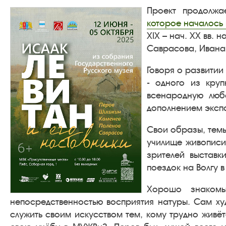
Проект продолжа
которое началось в
XIX – нач. XX вв.
Саврасова, Ивана
Говоря о развитии
- одного из кру
всенародную любо
дополнением эксп
Свои образы, темы
училище живописи
зрителей выставк
поездок на Волгу в
Хорошо знакомы
непосредственностью восприятия натуры. Сам ху
служить своим искусством тем, кому трудно живёт