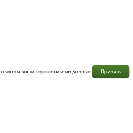
абатываем ваши персональные данные.
Принять
Copyright © http://www.plyos.org
Плесский государственный историко-архитектурный и
художественный музей‑заповедник.
Использование и копирование информации запрещено.
Адрес: Плес, Соборная гора, 1. Тел.: +7 (49339) 4-34-90