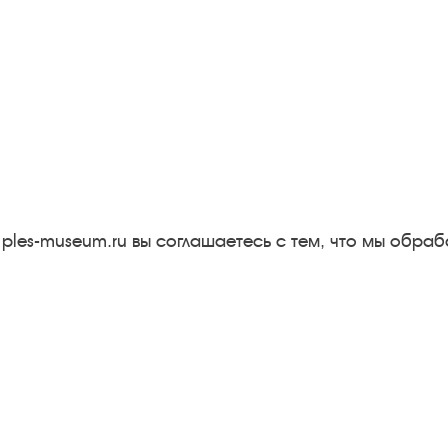
Следите за новостями в соцсетях:
Вконтакте
rutube
Одноклассники
YouTube
Трипадвизор
 ples-museum.ru вы соглашаетесь с тем, что мы обр
Результаты независимой
оценки качества
м
Бесплатная юридическая
онная
помощь
Правила посещения
экспозиций и выставок