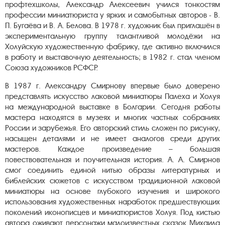
профтехшколы, Александр Алексеевич учился тонкостям
профессии миниатюриста у ярких и самобытных авторов - В.
П. Бугаёва и В. А. Белова. В 1978 г. художник был приглашён в
экспериментальную группу талантливой молодёжи на
Холуйскую художественную фабрику, где активно включился
в работу и выставочную деятельность; в 1982 г. стал членом
Союза художников РСФСР.
В 1987 г. Александру Смирнову впервые было доверено
представлять искусство лаковой миниатюры Палеха и Холуя
на международной выставке в Болгарии. Сегодня работы
мастера находятся в музеях и многих частных собраниях
России и зарубежья. Его авторский стиль сложен по рисунку,
насыщен деталями и не имеет аналогов среди других
мастеров. Каждое произведение – большая
повествовательная и поучительная история. А. А. Смирнов
смог соединить единой нитью образы литературных и
библейских сюжетов с искусством традиционной лаковой
миниатюры на основе глубокого изучения и широкого
использования художественных наработок предшествующих
поколений иконописцев и миниатюристов Холуя. Под кистью
автора оживают персонажи малоизвестных сказок Михаила