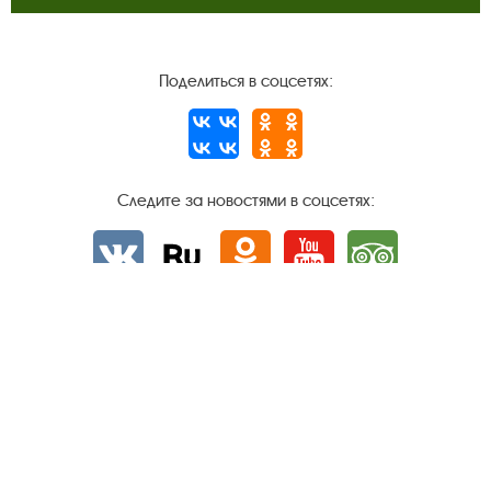
Поделиться в соцсетях:
Следите за новостями в соцсетях:
Вконтакте
rutube
Одноклассники
YouTube
Трипадвизор
Посетителям
О музее-заповеднике
Пленэр "Зелёный шум"
Проект Арт-поводОК Плёс
Рекомендации по правилам личной безопасности
Турфирмам
Документы
Застройщикам