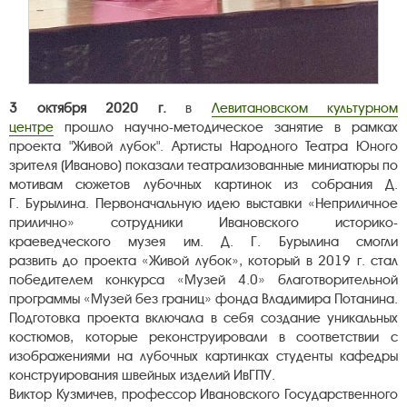
3 октября 2020 г.
в
Левитановском культурном
центре
прошло научно-методическое занятие в рамках
проекта "Живой лубок". Артисты Народного Театра Юного
зрителя (Иваново) показали театрализованные миниатюры по
мотивам сюжетов лубочных картинок из собрания Д.
Г. Бурылина. Первоначальную идею выставки «Неприличное
прилично» сотрудники Ивановского историко-
краеведческого музея им. Д. Г. Бурылина смогли
развить до проекта «Живой лубок», который в 2019 г. стал
победителем конкурса «Музей 4.0» благотворительной
программы «Музей без границ» фонда Владимира Потанина.
Подготовка проекта включала в себя создание уникальных
костюмов, которые реконструировали в соответствии с
изображениями на лубочных картинках студенты кафедры
конструирования швейных изделий ИвГПУ.
Виктор Кузмичев, профессор Ивановского Государственного