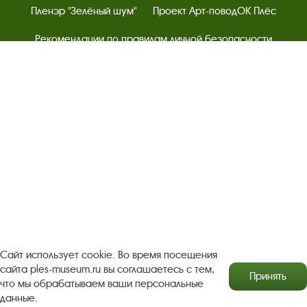
Пленэр "Зелёный шум"
Проект Арт-поводОК Плёс
Рекомендации по правилам личной безопасности
Турфирмам
Документы
Застройщикам
Антикоррупционная деятельность
Результаты независимой оценки качества
Бесплатная юридическая помощь
Правила посещения экспозиций и выставок
Copyright © http://www.plyos.org
Плесский государственный
историко-архитектурный и художественный
музей‑заповедник.
Использование и копирование
Сайт использует cookie. Во время посещения
информации запрещено.
сайта ples-museum.ru вы соглашаетесь с тем,
Принять
Адрес: Плес, Соборная гора, 1. Тел.: +7 (49339) 4-34-90
что мы обрабатываем ваши персональные
данные.