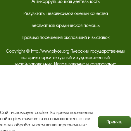
Антикоррупционная деятельность
Результаты независимой оценки качества
Бесплатная юридическая помощь
Правила посещения экспозиций и выставок
Copyright © http://www.plyos.org
Плесский государственный
историко-архитектурный и художественный
музей‑заповедник.
Использование и копирование
информации запрещено.
Адрес: Плес, Соборная гора, 1. Тел.: +7 (49339) 4-34-90
Пользовательское соглашение
Сайт использует cookie. Во время посещения
Политика конфиденциальности
сайта ples-museum.ru вы соглашаетесь с тем,
Принять
что мы обрабатываем ваши персональные