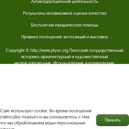
Антикоррупционная деятельность
Результаты независимой оценки качества
Бесплатная юридическая помощь
Правила посещения экспозиций и выставок
Copyright © http://www.plyos.org
Плесский государственный
историко-архитектурный и художественный
музей‑заповедник.
Использование и копирование
информации запрещено.
Адрес: Плес, Соборная гора, 1. Тел.: +7 (49339) 4-34-90
Пользовательское соглашение
Сайт использует cookie. Во время посещения
Политика конфиденциальности
сайта ples-museum.ru вы соглашаетесь с тем,
Принять
что мы обрабатываем ваши персональные