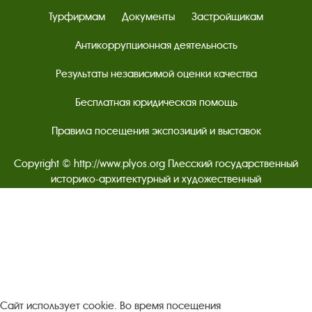
Турфирмам
Документы
Застройщикам
Антикоррупционная деятельность
Результаты независимой оценки качества
Бесплатная юридическая помощь
Правила посещения экспозиций и выставок
Copyright © http://www.plyos.org
Плесский государственный
историко-архитектурный и художественный
музей‑заповедник.
Использование и копирование
информации запрещено.
Адрес: Плес, Соборная гора, 1. Тел.: +7 (49339) 4-34-90
Пользовательское соглашение
Сайт использует cookie. Во время посещения