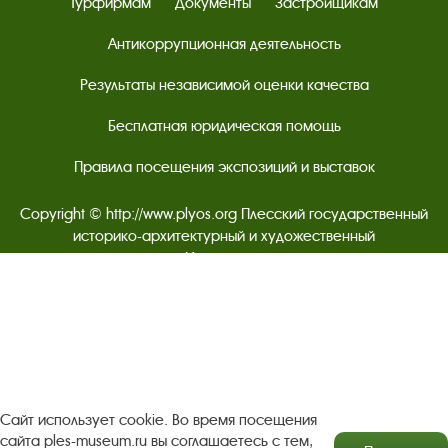
Турфирмам
Документы
Застройщикам
Антикоррупционная деятельность
Результаты независимой оценки качества
Бесплатная юридическая помощь
Правила посещения экспозиций и выставок
Copyright © http://www.plyos.org
Плесский государственный
историко-архитектурный и художественный
музей‑заповедник.
Использование и копирование
информации запрещено.
Адрес: Плес, Соборная гора, 1. Тел.: +7 (49339) 4-34-90
Пользовательское соглашение
Сайт использует cookie. Во время посещения
Политика конфиденциальности
сайта ples-museum.ru вы соглашаетесь с тем,