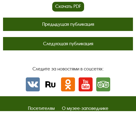
Скачать PDF
Предыдущая публикация
Следующая публикация
Следите за новостями в соцсетях:
Вконтакте
rutube
Одноклассники
YouTube
Трипадвизор
Посетителям
О музее-заповеднике
Пленэр "Зелёный шум"
Проект Арт-поводОК Плёс
Рекомендации по правилам личной безопасности