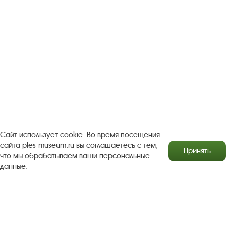
Турфирмам
Документы
Застройщикам
Антикоррупционная деятельность
Результаты независимой оценки качества
Бесплатная юридическая помощь
Правила посещения экспозиций и выставок
Copyright © http://www.plyos.org
Плесский государственный
историко-архитектурный и художественный
Сайт использует cookie. Во время посещения
музей‑заповедник.
Использование и копирование
сайта ples-museum.ru вы соглашаетесь с тем,
Принять
информации запрещено.
что мы обрабатываем ваши персональные
данные.
Адрес: Плес, Соборная гора, 1. Тел.: +7 (49339) 4-34-90
Пользовательское соглашение