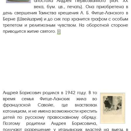
апостола Андрея Первозванного (нач. ХХ
века, бум. цв., печать). Она приобретена в
день свершения Таинства крещения А. Б. Фитце-Ланского в
Берне (Швейцария) и до сих пор хранится графом с особым
трепетом и религиозным чувством. На оборотной стороне
приводится житие святого.
[i]
Андрей Борисович родился в 1942 году. В то
время семья Фитце-Ланских жила во
французской Савойе, где властвовал
католицизм, и не имела возможности крестить
детей по русскому православному обряду.
Поэтому родители Андрея Борисовича,
получают разрешение у итальянских властей на выезд в