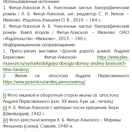
Использованные источники:
1. Фитце-Ланской А. Б. Унесенные листья: биографический
роман / А. Б. Фитце-Ланской; лит. редактор С. Н. Тяпков. –
Иваново: Издатель Епишева О. В., 2010. – 184 с.
2. Фитце-Ланской А. Б. Унесенные листья: биографический
роман. Книга вторая / Фитце-Ланской. – Иваново: ОАО
«Издательство «Иваново», 2013. – 180 с.
Информационное сопровождение:
1. Пресс-релиз выставки «Долгая дорога домой. Андрей
Борисович Фитце-Ланской»
https://www.ples-
museum.ru/vystavki/dolgaya-doroga-domoy-andrey-borisovich-
fittse-lanskoy/
2. Житие св. апостола Андрея Первозванного
https://www.pravmir.ru/andrej-pervozvannyj/
[i]
Фото лицевой и оборотной сторон иконы св. апостола
Андрея Первозванного (нач. ХХ века, бум. цв., печать)
[ii]
А. Б. Фитце-Ланской с матерью после крещения. Берн
(Швейцария), 1942 г.
[iii]
Фото крестной матери А. Б. Фитце-Ланского – Марины
Фелькнер (слева). Савойя, 1940-е.