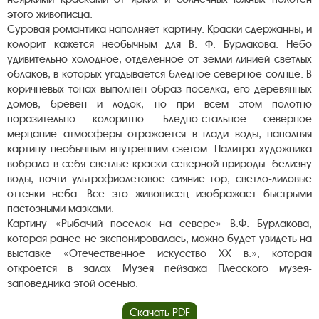
этого живописца.
Суровая романтика наполняет картину. Краски сдержанны, и
колорит кажется необычным для В. Ф. Бурлакова. Небо
удивительно холодное, отделенное от земли линией светлых
облаков, в которых угадывается бледное северное солнце. В
коричневых тонах выполнен образ поселка, его деревянных
домов, бревен и лодок, но при всем этом полотно
поразительно колоритно. Бледно-стальное северное
мерцание атмосферы отражается в глади воды, наполняя
картину необычным внутренним светом. Палитра художника
вобрала в себя светлые краски северной природы: белизну
воды, почти ультрафиолетовое сияние гор, светло-лиловые
оттенки неба. Все это живописец изображает быстрыми
пастозными мазками.
Картину «Рыбачий поселок на севере» В.Ф. Бурлакова,
которая ранее не экспонировалась, можно будет увидеть на
выставке «Отечественное искусство XX в.», которая
откроется в залах Музея пейзажа Плесского музея-
заповедника этой осенью.
Скачать PDF